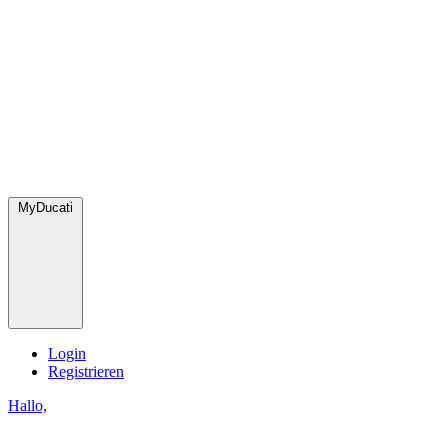
MyDucati
Login
Registrieren
Hallo,