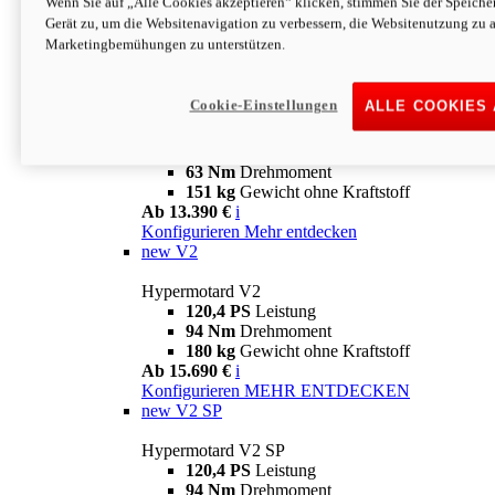
Wenn Sie auf „Alle Cookies akzeptieren“ klicken, stimmen Sie der Speich
63 Nm
Drehmoment
Gerät zu, um die Websitenavigation zu verbessern, die Websitenutzung zu 
151 kg
Gewicht ohne Kraftstoff
Marketingbemühungen zu unterstützen.
Ab 13.890 €
i
Konfigurieren
MEHR ENTDECKEN
new
698 Mono Nera
Cookie-Einstellungen
ALLE COOKIES
Hypermotard 698 Mono Nera
77,5 PS
Leistung
63 Nm
Drehmoment
151 kg
Gewicht ohne Kraftstoff
Ab 13.390 €
i
Konfigurieren
Mehr entdecken
new
V2
Hypermotard V2
120,4 PS
Leistung
94 Nm
Drehmoment
180 kg
Gewicht ohne Kraftstoff
Ab 15.690 €
i
Konfigurieren
MEHR ENTDECKEN
new
V2 SP
Hypermotard V2 SP
120,4 PS
Leistung
94 Nm
Drehmoment