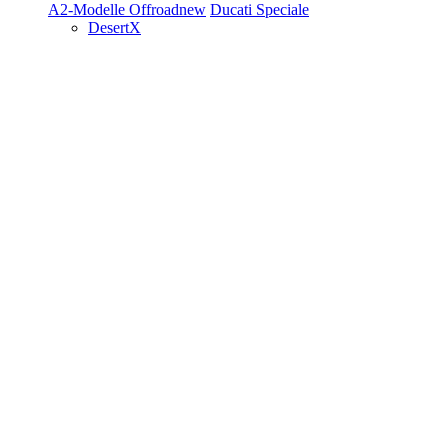
A2-Modelle
Offroad
new
Ducati Speciale
DesertX