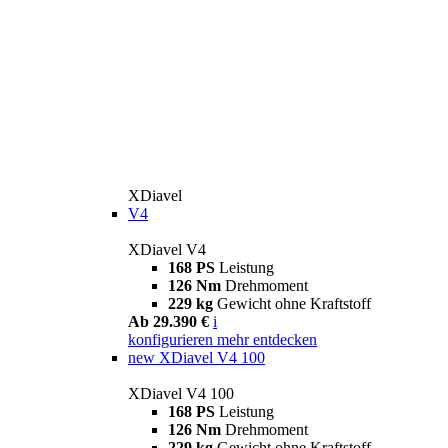
XDiavel
V4
XDiavel V4
168 PS
Leistung
126 Nm
Drehmoment
229 kg
Gewicht ohne Kraftstoff
Ab 29.390 €
i
konfigurieren
mehr entdecken
new
XDiavel V4 100
XDiavel V4 100
168 PS
Leistung
126 Nm
Drehmoment
229 kg
Gewicht ohne Kraftstoff