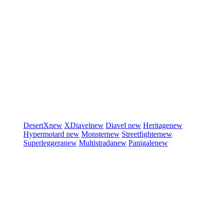
DesertX
new
XDiavel
new
Diavel
new
Heritage
new
Hypermotard
new
Monster
new
Streetfighter
new
Superleggera
new
Multistrada
new
Panigale
new