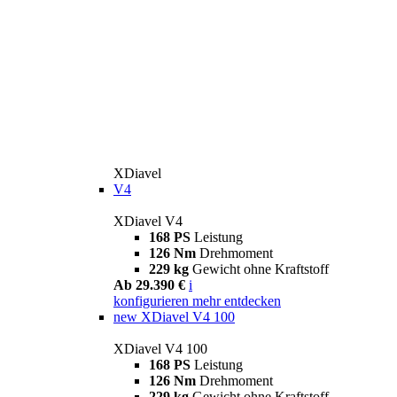
XDiavel
V4
XDiavel V4
168 PS
Leistung
126 Nm
Drehmoment
229 kg
Gewicht ohne Kraftstoff
Ab 29.390 €
i
konfigurieren
mehr entdecken
new
XDiavel V4 100
XDiavel V4 100
168 PS
Leistung
126 Nm
Drehmoment
229 kg
Gewicht ohne Kraftstoff