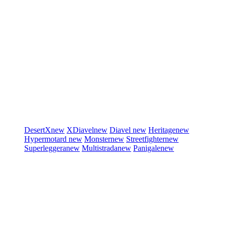
DesertX
new
XDiavel
new
Diavel
new
Heritage
new
Hypermotard
new
Monster
new
Streetfighter
new
Superleggera
new
Multistrada
new
Panigale
new