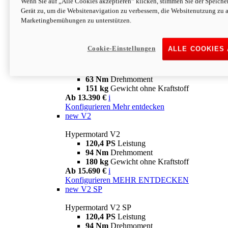
Wenn Sie auf „Alle Cookies akzeptieren“ klicken, stimmen Sie der Speich
63 Nm
Drehmoment
Gerät zu, um die Websitenavigation zu verbessern, die Websitenutzung zu 
151 kg
Gewicht ohne Kraftstoff
Marketingbemühungen zu unterstützen.
Ab 13.890 €
i
Konfigurieren
MEHR ENTDECKEN
new
698 Mono Nera
Cookie-Einstellungen
ALLE COOKIES
Hypermotard 698 Mono Nera
77,5 PS
Leistung
63 Nm
Drehmoment
151 kg
Gewicht ohne Kraftstoff
Ab 13.390 €
i
Konfigurieren
Mehr entdecken
new
V2
Hypermotard V2
120,4 PS
Leistung
94 Nm
Drehmoment
180 kg
Gewicht ohne Kraftstoff
Ab 15.690 €
i
Konfigurieren
MEHR ENTDECKEN
new
V2 SP
Hypermotard V2 SP
120,4 PS
Leistung
94 Nm
Drehmoment