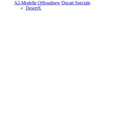
A2-Modelle
Offroad
new
Ducati Speciale
DesertX