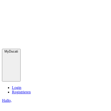
MyDucati
Login
Registrieren
Hallo,