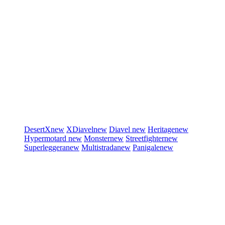
DesertX
new
XDiavel
new
Diavel
new
Heritage
new
Hypermotard
new
Monster
new
Streetfighter
new
Superleggera
new
Multistrada
new
Panigale
new