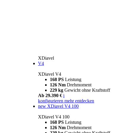
XDiavel
V4
XDiavel V4
168 PS
Leistung
126 Nm
Drehmoment
229 kg
Gewicht ohne Kraftstoff
Ab 29.390 €
i
konfigurieren
mehr entdecken
new
XDiavel V4 100
XDiavel V4 100
168 PS
Leistung
126 Nm
Drehmoment
229 kg
Gewicht ohne Kraftstoff