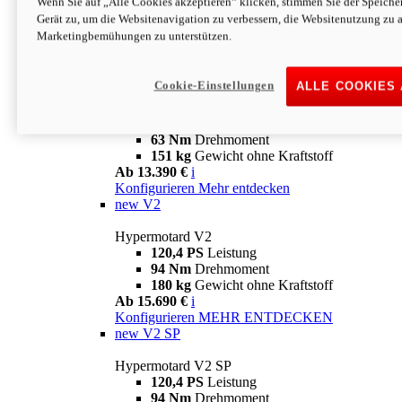
Wenn Sie auf „Alle Cookies akzeptieren“ klicken, stimmen Sie der Speich
63 Nm
Drehmoment
Gerät zu, um die Websitenavigation zu verbessern, die Websitenutzung zu 
151 kg
Gewicht ohne Kraftstoff
Marketingbemühungen zu unterstützen.
Ab 13.890 €
i
Konfigurieren
MEHR ENTDECKEN
new
698 Mono Nera
Cookie-Einstellungen
ALLE COOKIES
Hypermotard 698 Mono Nera
77,5 PS
Leistung
63 Nm
Drehmoment
151 kg
Gewicht ohne Kraftstoff
Ab 13.390 €
i
Konfigurieren
Mehr entdecken
new
V2
Hypermotard V2
120,4 PS
Leistung
94 Nm
Drehmoment
180 kg
Gewicht ohne Kraftstoff
Ab 15.690 €
i
Konfigurieren
MEHR ENTDECKEN
new
V2 SP
Hypermotard V2 SP
120,4 PS
Leistung
94 Nm
Drehmoment