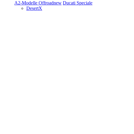
A2-Modelle
Offroad
new
Ducati Speciale
DesertX