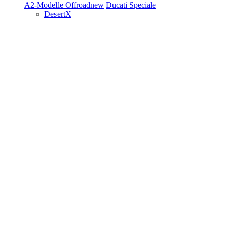
A2-Modelle
Offroad
new
Ducati Speciale
DesertX