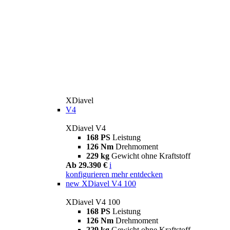
XDiavel
V4
XDiavel V4
168 PS
Leistung
126 Nm
Drehmoment
229 kg
Gewicht ohne Kraftstoff
Ab 29.390 €
i
konfigurieren
mehr entdecken
new
XDiavel V4 100
XDiavel V4 100
168 PS
Leistung
126 Nm
Drehmoment
229 kg
Gewicht ohne Kraftstoff