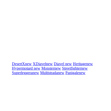
DesertX
new
XDiavel
new
Diavel
new
Heritage
new
Hypermotard
new
Monster
new
Streetfighter
new
Superleggera
new
Multistrada
new
Panigale
new