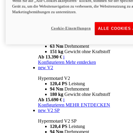
Wenn Sie auf „Alle Cookies akzeptieren“ klicken, stimmen Sie der Speich
63 Nm
Drehmoment
Gerät zu, um die Websitenavigation zu verbessern, die Websitenutzung zu 
151 kg
Gewicht ohne Kraftstoff
Marketingbemühungen zu unterstützen.
Ab 13.890 €
i
Konfigurieren
MEHR ENTDECKEN
new
698 Mono Nera
Cookie-Einstellungen
ALLE COOKIES
Hypermotard 698 Mono Nera
77,5 PS
Leistung
63 Nm
Drehmoment
151 kg
Gewicht ohne Kraftstoff
Ab 13.390 €
i
Konfigurieren
Mehr entdecken
new
V2
Hypermotard V2
120,4 PS
Leistung
94 Nm
Drehmoment
180 kg
Gewicht ohne Kraftstoff
Ab 15.690 €
i
Konfigurieren
MEHR ENTDECKEN
new
V2 SP
Hypermotard V2 SP
120,4 PS
Leistung
94 Nm
Drehmoment