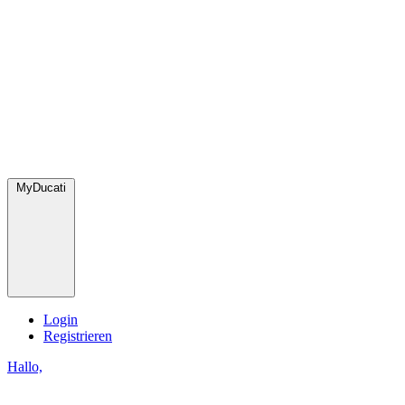
MyDucati
Login
Registrieren
Hallo,