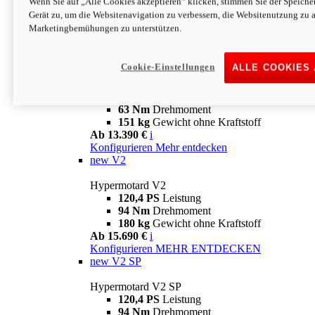
Wenn Sie auf „Alle Cookies akzeptieren“ klicken, stimmen Sie der Speich
63 Nm
Drehmoment
Gerät zu, um die Websitenavigation zu verbessern, die Websitenutzung zu 
151 kg
Gewicht ohne Kraftstoff
Marketingbemühungen zu unterstützen.
Ab 13.890 €
i
Konfigurieren
MEHR ENTDECKEN
new
698 Mono Nera
Cookie-Einstellungen
ALLE COOKIES
Hypermotard 698 Mono Nera
77,5 PS
Leistung
63 Nm
Drehmoment
151 kg
Gewicht ohne Kraftstoff
Ab 13.390 €
i
Konfigurieren
Mehr entdecken
new
V2
Hypermotard V2
120,4 PS
Leistung
94 Nm
Drehmoment
180 kg
Gewicht ohne Kraftstoff
Ab 15.690 €
i
Konfigurieren
MEHR ENTDECKEN
new
V2 SP
Hypermotard V2 SP
120,4 PS
Leistung
94 Nm
Drehmoment