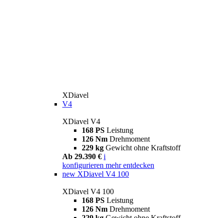
XDiavel
V4
XDiavel V4
168 PS
Leistung
126 Nm
Drehmoment
229 kg
Gewicht ohne Kraftstoff
Ab 29.390 €
i
konfigurieren
mehr entdecken
new
XDiavel V4 100
XDiavel V4 100
168 PS
Leistung
126 Nm
Drehmoment
229 kg
Gewicht ohne Kraftstoff