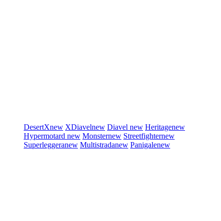
DesertX
new
XDiavel
new
Diavel
new
Heritage
new
Hypermotard
new
Monster
new
Streetfighter
new
Superleggera
new
Multistrada
new
Panigale
new