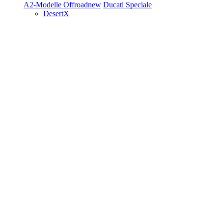
A2-Modelle
Offroad
new
Ducati Speciale
DesertX