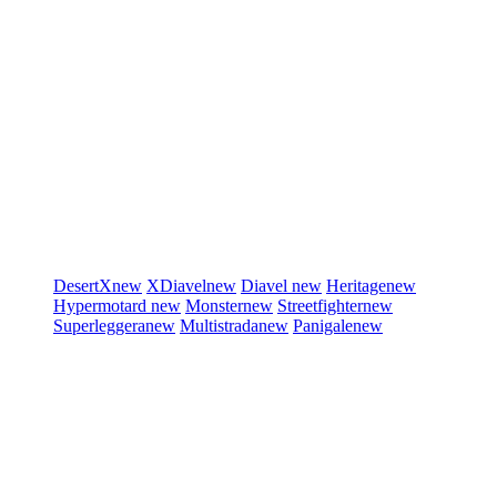
DesertX
new
XDiavel
new
Diavel
new
Heritage
new
Hypermotard
new
Monster
new
Streetfighter
new
Superleggera
new
Multistrada
new
Panigale
new