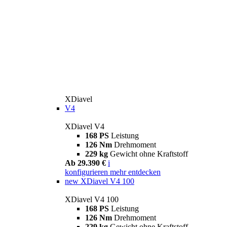
XDiavel
V4
XDiavel V4
168 PS
Leistung
126 Nm
Drehmoment
229 kg
Gewicht ohne Kraftstoff
Ab 29.390 €
i
konfigurieren
mehr entdecken
new
XDiavel V4 100
XDiavel V4 100
168 PS
Leistung
126 Nm
Drehmoment
229 kg
Gewicht ohne Kraftstoff