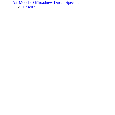
A2-Modelle
Offroad
new
Ducati Speciale
DesertX