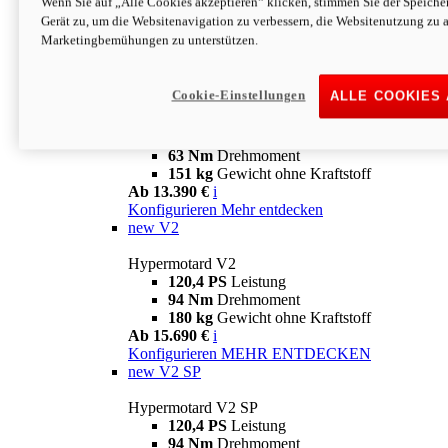
Wenn Sie auf „Alle Cookies akzeptieren“ klicken, stimmen Sie der Speich
63 Nm
Drehmoment
Gerät zu, um die Websitenavigation zu verbessern, die Websitenutzung zu 
151 kg
Gewicht ohne Kraftstoff
Marketingbemühungen zu unterstützen.
Ab 13.890 €
i
Konfigurieren
MEHR ENTDECKEN
new
698 Mono Nera
Cookie-Einstellungen
ALLE COOKIES
Hypermotard 698 Mono Nera
77,5 PS
Leistung
63 Nm
Drehmoment
151 kg
Gewicht ohne Kraftstoff
Ab 13.390 €
i
Konfigurieren
Mehr entdecken
new
V2
Hypermotard V2
120,4 PS
Leistung
94 Nm
Drehmoment
180 kg
Gewicht ohne Kraftstoff
Ab 15.690 €
i
Konfigurieren
MEHR ENTDECKEN
new
V2 SP
Hypermotard V2 SP
120,4 PS
Leistung
94 Nm
Drehmoment