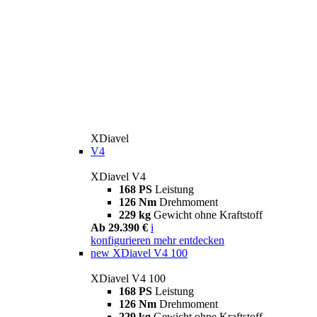
XDiavel
V4
XDiavel V4
168 PS
Leistung
126 Nm
Drehmoment
229 kg
Gewicht ohne Kraftstoff
Ab 29.390 €
i
konfigurieren
mehr entdecken
new
XDiavel V4 100
XDiavel V4 100
168 PS
Leistung
126 Nm
Drehmoment
229 kg
Gewicht ohne Kraftstoff