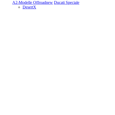
A2-Modelle
Offroad
new
Ducati Speciale
DesertX