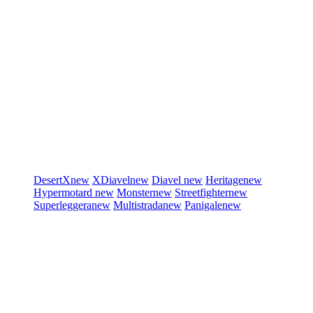
DesertX
new
XDiavel
new
Diavel
new
Heritage
new
Hypermotard
new
Monster
new
Streetfighter
new
Superleggera
new
Multistrada
new
Panigale
new