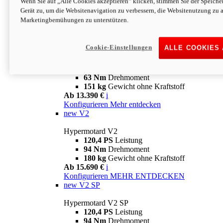
Wenn Sie auf „Alle Cookies akzeptieren“ klicken, stimmen Sie der Speich
63 Nm
Drehmoment
Gerät zu, um die Websitenavigation zu verbessern, die Websitenutzung zu 
151 kg
Gewicht ohne Kraftstoff
Marketingbemühungen zu unterstützen.
Ab 13.890 €
i
Konfigurieren
MEHR ENTDECKEN
new
698 Mono Nera
Cookie-Einstellungen
ALLE COOKIES
Hypermotard 698 Mono Nera
77,5 PS
Leistung
63 Nm
Drehmoment
151 kg
Gewicht ohne Kraftstoff
Ab 13.390 €
i
Konfigurieren
Mehr entdecken
new
V2
Hypermotard V2
120,4 PS
Leistung
94 Nm
Drehmoment
180 kg
Gewicht ohne Kraftstoff
Ab 15.690 €
i
Konfigurieren
MEHR ENTDECKEN
new
V2 SP
Hypermotard V2 SP
120,4 PS
Leistung
94 Nm
Drehmoment