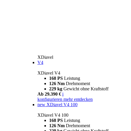
XDiavel
V4
XDiavel V4
168 PS
Leistung
126 Nm
Drehmoment
229 kg
Gewicht ohne Kraftstoff
Ab 29.390 €
i
konfigurieren
mehr entdecken
new
XDiavel V4 100
XDiavel V4 100
168 PS
Leistung
126 Nm
Drehmoment
229 kg
Gewicht ohne Kraftstoff