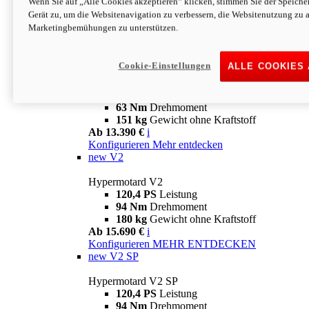
Wenn Sie auf „Alle Cookies akzeptieren“ klicken, stimmen Sie der Speich
63 Nm
Drehmoment
Gerät zu, um die Websitenavigation zu verbessern, die Websitenutzung zu 
151 kg
Gewicht ohne Kraftstoff
Marketingbemühungen zu unterstützen.
Ab 13.890 €
i
Konfigurieren
MEHR ENTDECKEN
new
698 Mono Nera
Cookie-Einstellungen
ALLE COOKIES
Hypermotard 698 Mono Nera
77,5 PS
Leistung
63 Nm
Drehmoment
151 kg
Gewicht ohne Kraftstoff
Ab 13.390 €
i
Konfigurieren
Mehr entdecken
new
V2
Hypermotard V2
120,4 PS
Leistung
94 Nm
Drehmoment
180 kg
Gewicht ohne Kraftstoff
Ab 15.690 €
i
Konfigurieren
MEHR ENTDECKEN
new
V2 SP
Hypermotard V2 SP
120,4 PS
Leistung
94 Nm
Drehmoment