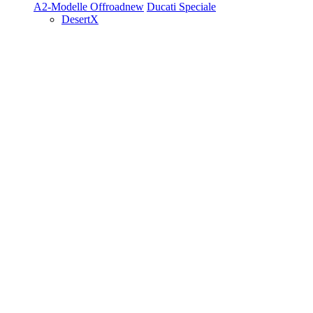
A2-Modelle
Offroad
new
Ducati Speciale
DesertX