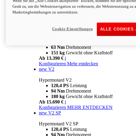
Wenn Sie auf „Alle Cookies akzeptieren“ klicken, stimmen Sie der Speich
63 Nm
Drehmoment
Gerät zu, um die Websitenavigation zu verbessern, die Websitenutzung zu 
151 kg
Gewicht ohne Kraftstoff
Marketingbemühungen zu unterstützen.
Ab 13.890 €
i
Konfigurieren
MEHR ENTDECKEN
new
698 Mono Nera
Cookie-Einstellungen
ALLE COOKIES
Hypermotard 698 Mono Nera
77,5 PS
Leistung
63 Nm
Drehmoment
151 kg
Gewicht ohne Kraftstoff
Ab 13.390 €
i
Konfigurieren
Mehr entdecken
new
V2
Hypermotard V2
120,4 PS
Leistung
94 Nm
Drehmoment
180 kg
Gewicht ohne Kraftstoff
Ab 15.690 €
i
Konfigurieren
MEHR ENTDECKEN
new
V2 SP
Hypermotard V2 SP
120,4 PS
Leistung
94 Nm
Drehmoment