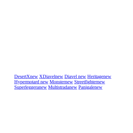
DesertX
new
XDiavel
new
Diavel
new
Heritage
new
Hypermotard
new
Monster
new
Streetfighter
new
Superleggera
new
Multistrada
new
Panigale
new