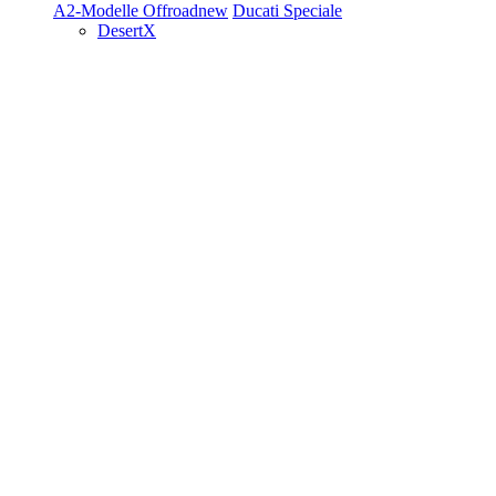
A2-Modelle
Offroad
new
Ducati Speciale
DesertX