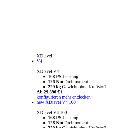
XDiavel
V4
XDiavel V4
168 PS
Leistung
126 Nm
Drehmoment
229 kg
Gewicht ohne Kraftstoff
Ab 29.390 €
i
konfigurieren
mehr entdecken
new
XDiavel V4 100
XDiavel V4 100
168 PS
Leistung
126 Nm
Drehmoment
229 kg
Gewicht ohne Kraftstoff