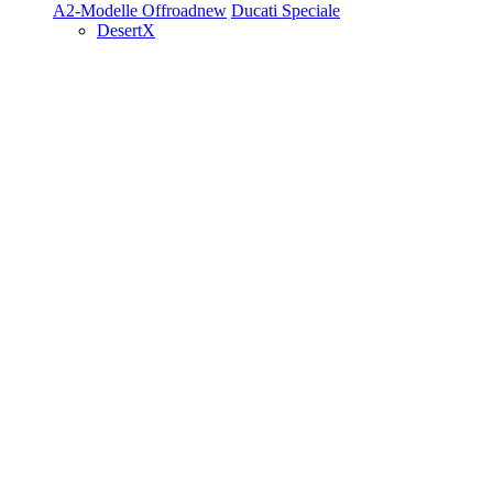
A2-Modelle
Offroad
new
Ducati Speciale
DesertX