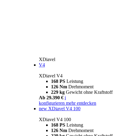
XDiavel
V4
XDiavel V4
168 PS
Leistung
126 Nm
Drehmoment
229 kg
Gewicht ohne Kraftstoff
Ab 29.390 €
i
konfigurieren
mehr entdecken
new
XDiavel V4 100
XDiavel V4 100
168 PS
Leistung
126 Nm
Drehmoment
229 kg
Gewicht ohne Kraftstoff