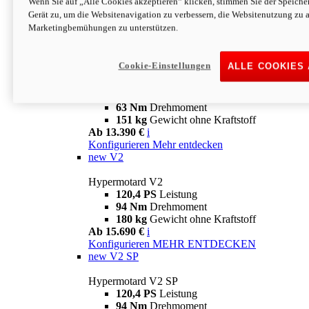
Wenn Sie auf „Alle Cookies akzeptieren“ klicken, stimmen Sie der Speich
63 Nm
Drehmoment
Gerät zu, um die Websitenavigation zu verbessern, die Websitenutzung zu 
151 kg
Gewicht ohne Kraftstoff
Marketingbemühungen zu unterstützen.
Ab 13.890 €
i
Konfigurieren
MEHR ENTDECKEN
new
698 Mono Nera
Cookie-Einstellungen
ALLE COOKIES
Hypermotard 698 Mono Nera
77,5 PS
Leistung
63 Nm
Drehmoment
151 kg
Gewicht ohne Kraftstoff
Ab 13.390 €
i
Konfigurieren
Mehr entdecken
new
V2
Hypermotard V2
120,4 PS
Leistung
94 Nm
Drehmoment
180 kg
Gewicht ohne Kraftstoff
Ab 15.690 €
i
Konfigurieren
MEHR ENTDECKEN
new
V2 SP
Hypermotard V2 SP
120,4 PS
Leistung
94 Nm
Drehmoment