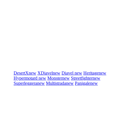
DesertX
new
XDiavel
new
Diavel
new
Heritage
new
Hypermotard
new
Monster
new
Streetfighter
new
Superleggera
new
Multistrada
new
Panigale
new