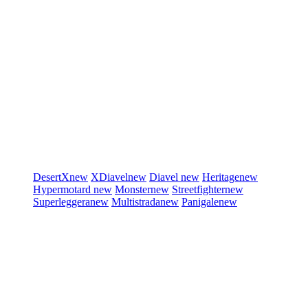
DesertX
new
XDiavel
new
Diavel
new
Heritage
new
Hypermotard
new
Monster
new
Streetfighter
new
Superleggera
new
Multistrada
new
Panigale
new