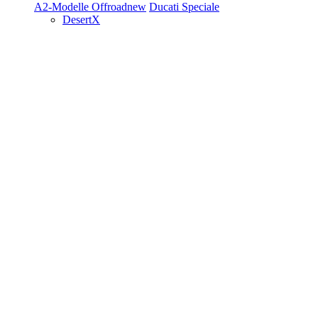
A2-Modelle
Offroad
new
Ducati Speciale
DesertX