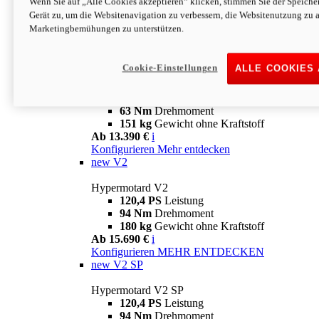
Wenn Sie auf „Alle Cookies akzeptieren“ klicken, stimmen Sie der Speich
63 Nm
Drehmoment
Gerät zu, um die Websitenavigation zu verbessern, die Websitenutzung zu 
151 kg
Gewicht ohne Kraftstoff
Marketingbemühungen zu unterstützen.
Ab 13.890 €
i
Konfigurieren
MEHR ENTDECKEN
new
698 Mono Nera
Cookie-Einstellungen
ALLE COOKIES
Hypermotard 698 Mono Nera
77,5 PS
Leistung
63 Nm
Drehmoment
151 kg
Gewicht ohne Kraftstoff
Ab 13.390 €
i
Konfigurieren
Mehr entdecken
new
V2
Hypermotard V2
120,4 PS
Leistung
94 Nm
Drehmoment
180 kg
Gewicht ohne Kraftstoff
Ab 15.690 €
i
Konfigurieren
MEHR ENTDECKEN
new
V2 SP
Hypermotard V2 SP
120,4 PS
Leistung
94 Nm
Drehmoment