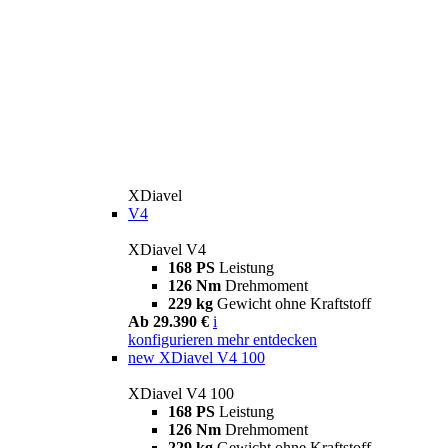
XDiavel
V4
XDiavel V4
168 PS
Leistung
126 Nm
Drehmoment
229 kg
Gewicht ohne Kraftstoff
Ab 29.390 €
i
konfigurieren
mehr entdecken
new
XDiavel V4 100
XDiavel V4 100
168 PS
Leistung
126 Nm
Drehmoment
229 kg
Gewicht ohne Kraftstoff