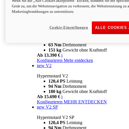
Wenn Sie auf „Alle Cookies akzeptieren“ klicken, stimmen Sie der Speich
63 Nm
Drehmoment
Gerät zu, um die Websitenavigation zu verbessern, die Websitenutzung zu 
151 kg
Gewicht ohne Kraftstoff
Marketingbemühungen zu unterstützen.
Ab 13.890 €
i
Konfigurieren
MEHR ENTDECKEN
new
698 Mono Nera
Cookie-Einstellungen
ALLE COOKIES
Hypermotard 698 Mono Nera
77,5 PS
Leistung
63 Nm
Drehmoment
151 kg
Gewicht ohne Kraftstoff
Ab 13.390 €
i
Konfigurieren
Mehr entdecken
new
V2
Hypermotard V2
120,4 PS
Leistung
94 Nm
Drehmoment
180 kg
Gewicht ohne Kraftstoff
Ab 15.690 €
i
Konfigurieren
MEHR ENTDECKEN
new
V2 SP
Hypermotard V2 SP
120,4 PS
Leistung
94 Nm
Drehmoment