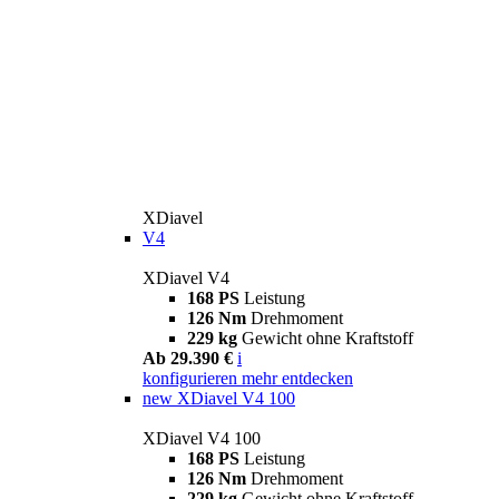
XDiavel
V4
XDiavel V4
168 PS
Leistung
126 Nm
Drehmoment
229 kg
Gewicht ohne Kraftstoff
Ab 29.390 €
i
konfigurieren
mehr entdecken
new
XDiavel V4 100
XDiavel V4 100
168 PS
Leistung
126 Nm
Drehmoment
229 kg
Gewicht ohne Kraftstoff