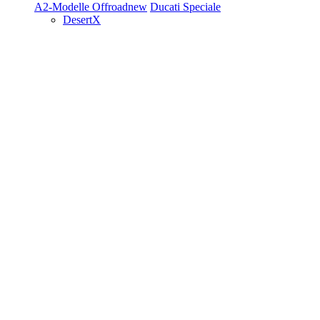
A2-Modelle
Offroad
new
Ducati Speciale
DesertX