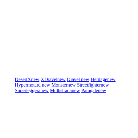
DesertX
new
XDiavel
new
Diavel
new
Heritage
new
Hypermotard
new
Monster
new
Streetfighter
new
Superleggera
new
Multistrada
new
Panigale
new