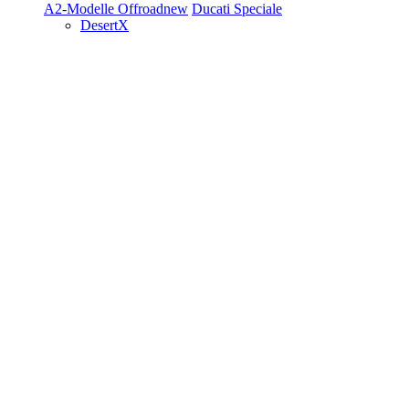
A2-Modelle
Offroad
new
Ducati Speciale
DesertX