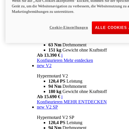
Wenn Sie auf „Alle Cookies akzeptieren“ klicken, stimmen Sie der Speich
63 Nm
Drehmoment
Gerät zu, um die Websitenavigation zu verbessern, die Websitenutzung zu 
151 kg
Gewicht ohne Kraftstoff
Marketingbemühungen zu unterstützen.
Ab 13.890 €
i
Konfigurieren
MEHR ENTDECKEN
new
698 Mono Nera
Cookie-Einstellungen
ALLE COOKIES
Hypermotard 698 Mono Nera
77,5 PS
Leistung
63 Nm
Drehmoment
151 kg
Gewicht ohne Kraftstoff
Ab 13.390 €
i
Konfigurieren
Mehr entdecken
new
V2
Hypermotard V2
120,4 PS
Leistung
94 Nm
Drehmoment
180 kg
Gewicht ohne Kraftstoff
Ab 15.690 €
i
Konfigurieren
MEHR ENTDECKEN
new
V2 SP
Hypermotard V2 SP
120,4 PS
Leistung
94 Nm
Drehmoment