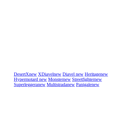
DesertX
new
XDiavel
new
Diavel
new
Heritage
new
Hypermotard
new
Monster
new
Streetfighter
new
Superleggera
new
Multistrada
new
Panigale
new