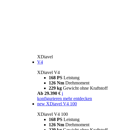
XDiavel
V4
XDiavel V4
168 PS
Leistung
126 Nm
Drehmoment
229 kg
Gewicht ohne Kraftstoff
Ab 29.390 €
i
konfigurieren
mehr entdecken
new
XDiavel V4 100
XDiavel V4 100
168 PS
Leistung
126 Nm
Drehmoment
229 kg
Gewicht ohne Kraftstoff