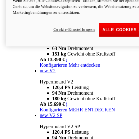
Wenn Sie auf „Alle Cookies akzeptieren“ klicken, stimmen Sie der Speich
63 Nm
Drehmoment
Gerät zu, um die Websitenavigation zu verbessern, die Websitenutzung zu 
151 kg
Gewicht ohne Kraftstoff
Marketingbemühungen zu unterstützen.
Ab 13.890 €
i
Konfigurieren
MEHR ENTDECKEN
new
698 Mono Nera
Cookie-Einstellungen
ALLE COOKIES
Hypermotard 698 Mono Nera
77,5 PS
Leistung
63 Nm
Drehmoment
151 kg
Gewicht ohne Kraftstoff
Ab 13.390 €
i
Konfigurieren
Mehr entdecken
new
V2
Hypermotard V2
120,4 PS
Leistung
94 Nm
Drehmoment
180 kg
Gewicht ohne Kraftstoff
Ab 15.690 €
i
Konfigurieren
MEHR ENTDECKEN
new
V2 SP
Hypermotard V2 SP
120,4 PS
Leistung
94 Nm
Drehmoment