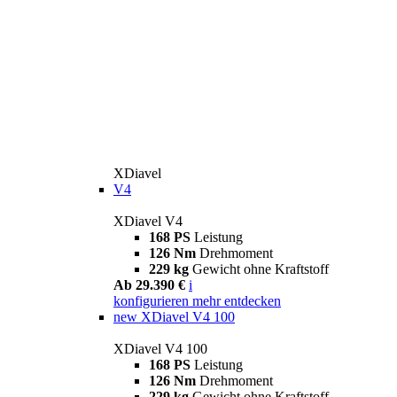
XDiavel
V4
XDiavel V4
168 PS
Leistung
126 Nm
Drehmoment
229 kg
Gewicht ohne Kraftstoff
Ab 29.390 €
i
konfigurieren
mehr entdecken
new
XDiavel V4 100
XDiavel V4 100
168 PS
Leistung
126 Nm
Drehmoment
229 kg
Gewicht ohne Kraftstoff