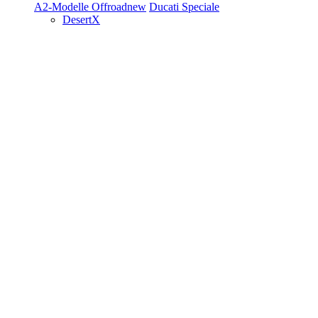
A2-Modelle
Offroad
new
Ducati Speciale
DesertX