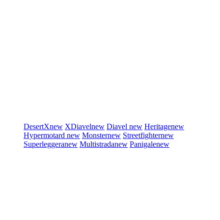
DesertX
new
XDiavel
new
Diavel
new
Heritage
new
Hypermotard
new
Monster
new
Streetfighter
new
Superleggera
new
Multistrada
new
Panigale
new