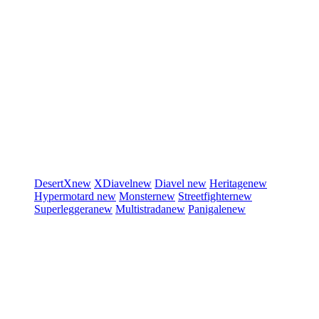
DesertX
new
XDiavel
new
Diavel
new
Heritage
new
Hypermotard
new
Monster
new
Streetfighter
new
Superleggera
new
Multistrada
new
Panigale
new