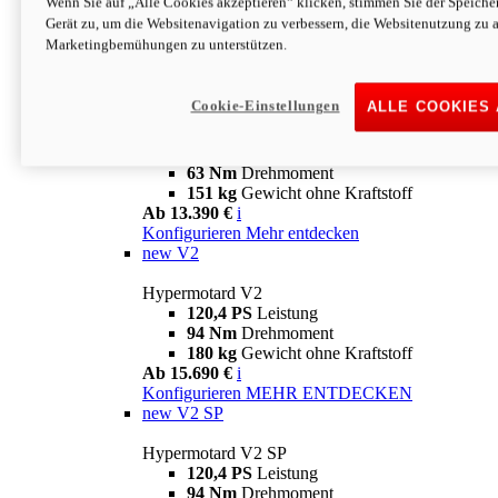
Wenn Sie auf „Alle Cookies akzeptieren“ klicken, stimmen Sie der Speich
63 Nm
Drehmoment
Gerät zu, um die Websitenavigation zu verbessern, die Websitenutzung zu 
151 kg
Gewicht ohne Kraftstoff
Marketingbemühungen zu unterstützen.
Ab 13.890 €
i
Konfigurieren
MEHR ENTDECKEN
new
698 Mono Nera
Cookie-Einstellungen
ALLE COOKIES
Hypermotard 698 Mono Nera
77,5 PS
Leistung
63 Nm
Drehmoment
151 kg
Gewicht ohne Kraftstoff
Ab 13.390 €
i
Konfigurieren
Mehr entdecken
new
V2
Hypermotard V2
120,4 PS
Leistung
94 Nm
Drehmoment
180 kg
Gewicht ohne Kraftstoff
Ab 15.690 €
i
Konfigurieren
MEHR ENTDECKEN
new
V2 SP
Hypermotard V2 SP
120,4 PS
Leistung
94 Nm
Drehmoment