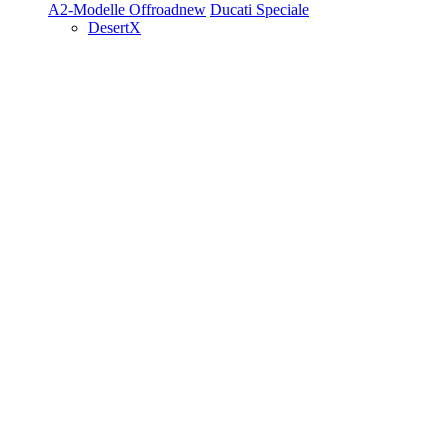
A2-Modelle
Offroad
new
Ducati Speciale
DesertX