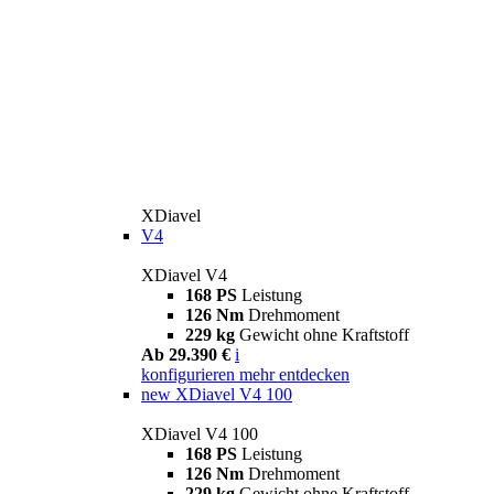
XDiavel
V4
XDiavel V4
168 PS
Leistung
126 Nm
Drehmoment
229 kg
Gewicht ohne Kraftstoff
Ab 29.390 €
i
konfigurieren
mehr entdecken
new
XDiavel V4 100
XDiavel V4 100
168 PS
Leistung
126 Nm
Drehmoment
229 kg
Gewicht ohne Kraftstoff