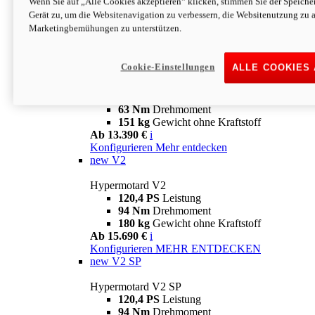
Wenn Sie auf „Alle Cookies akzeptieren“ klicken, stimmen Sie der Speich
63 Nm
Drehmoment
Gerät zu, um die Websitenavigation zu verbessern, die Websitenutzung zu 
151 kg
Gewicht ohne Kraftstoff
Marketingbemühungen zu unterstützen.
Ab 13.890 €
i
Konfigurieren
MEHR ENTDECKEN
new
698 Mono Nera
Cookie-Einstellungen
ALLE COOKIES
Hypermotard 698 Mono Nera
77,5 PS
Leistung
63 Nm
Drehmoment
151 kg
Gewicht ohne Kraftstoff
Ab 13.390 €
i
Konfigurieren
Mehr entdecken
new
V2
Hypermotard V2
120,4 PS
Leistung
94 Nm
Drehmoment
180 kg
Gewicht ohne Kraftstoff
Ab 15.690 €
i
Konfigurieren
MEHR ENTDECKEN
new
V2 SP
Hypermotard V2 SP
120,4 PS
Leistung
94 Nm
Drehmoment