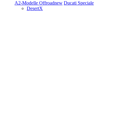
A2-Modelle
Offroad
new
Ducati Speciale
DesertX