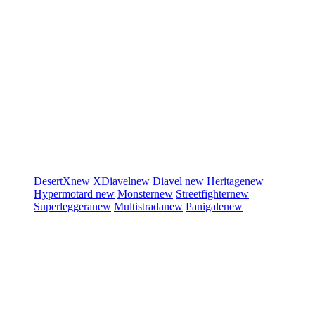
DesertX
new
XDiavel
new
Diavel
new
Heritage
new
Hypermotard
new
Monster
new
Streetfighter
new
Superleggera
new
Multistrada
new
Panigale
new