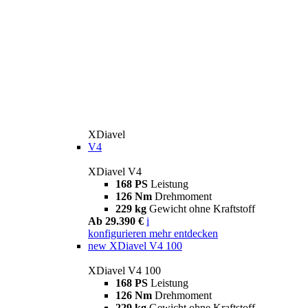
XDiavel
V4
XDiavel V4
168 PS
Leistung
126 Nm
Drehmoment
229 kg
Gewicht ohne Kraftstoff
Ab 29.390 €
i
konfigurieren
mehr entdecken
new
XDiavel V4 100
XDiavel V4 100
168 PS
Leistung
126 Nm
Drehmoment
229 kg
Gewicht ohne Kraftstoff