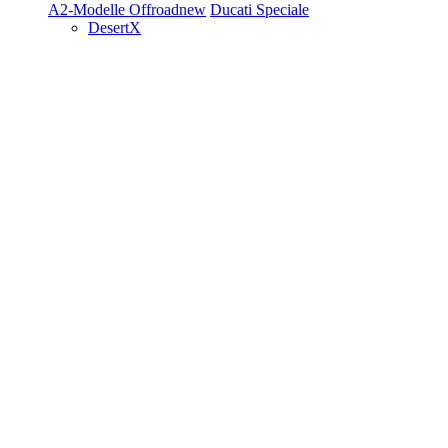
A2-Modelle
Offroad
new
Ducati Speciale
DesertX