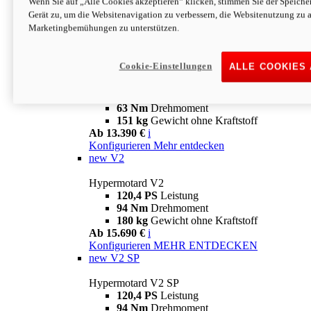
Wenn Sie auf „Alle Cookies akzeptieren“ klicken, stimmen Sie der Speich
63 Nm
Drehmoment
Gerät zu, um die Websitenavigation zu verbessern, die Websitenutzung zu 
151 kg
Gewicht ohne Kraftstoff
Marketingbemühungen zu unterstützen.
Ab 13.890 €
i
Konfigurieren
MEHR ENTDECKEN
new
698 Mono Nera
Cookie-Einstellungen
ALLE COOKIES
Hypermotard 698 Mono Nera
77,5 PS
Leistung
63 Nm
Drehmoment
151 kg
Gewicht ohne Kraftstoff
Ab 13.390 €
i
Konfigurieren
Mehr entdecken
new
V2
Hypermotard V2
120,4 PS
Leistung
94 Nm
Drehmoment
180 kg
Gewicht ohne Kraftstoff
Ab 15.690 €
i
Konfigurieren
MEHR ENTDECKEN
new
V2 SP
Hypermotard V2 SP
120,4 PS
Leistung
94 Nm
Drehmoment