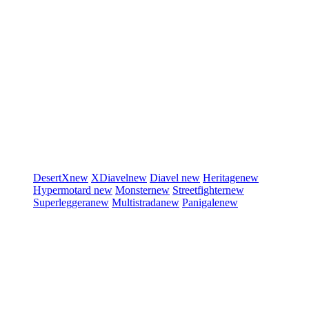
DesertX
new
XDiavel
new
Diavel
new
Heritage
new
Hypermotard
new
Monster
new
Streetfighter
new
Superleggera
new
Multistrada
new
Panigale
new