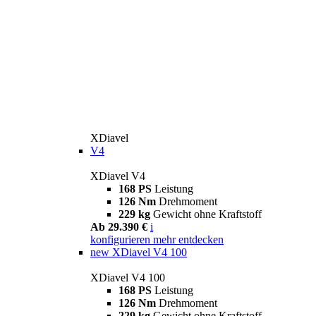
XDiavel
V4
XDiavel V4
168 PS
Leistung
126 Nm
Drehmoment
229 kg
Gewicht ohne Kraftstoff
Ab 29.390 €
i
konfigurieren
mehr entdecken
new
XDiavel V4 100
XDiavel V4 100
168 PS
Leistung
126 Nm
Drehmoment
229 kg
Gewicht ohne Kraftstoff