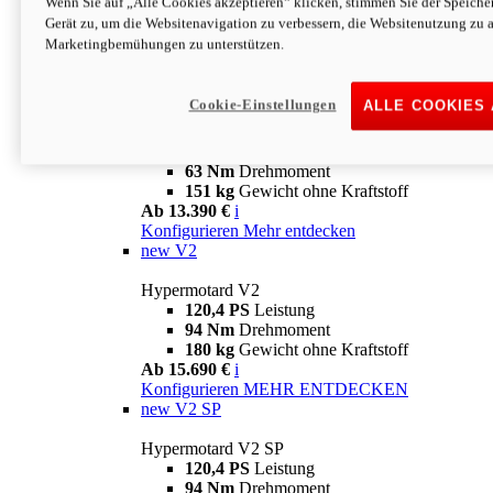
Wenn Sie auf „Alle Cookies akzeptieren“ klicken, stimmen Sie der Speich
63 Nm
Drehmoment
Gerät zu, um die Websitenavigation zu verbessern, die Websitenutzung zu 
151 kg
Gewicht ohne Kraftstoff
Marketingbemühungen zu unterstützen.
Ab 13.890 €
i
Konfigurieren
MEHR ENTDECKEN
new
698 Mono Nera
Cookie-Einstellungen
ALLE COOKIES
Hypermotard 698 Mono Nera
77,5 PS
Leistung
63 Nm
Drehmoment
151 kg
Gewicht ohne Kraftstoff
Ab 13.390 €
i
Konfigurieren
Mehr entdecken
new
V2
Hypermotard V2
120,4 PS
Leistung
94 Nm
Drehmoment
180 kg
Gewicht ohne Kraftstoff
Ab 15.690 €
i
Konfigurieren
MEHR ENTDECKEN
new
V2 SP
Hypermotard V2 SP
120,4 PS
Leistung
94 Nm
Drehmoment