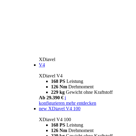
XDiavel
V4
XDiavel V4
168 PS
Leistung
126 Nm
Drehmoment
229 kg
Gewicht ohne Kraftstoff
Ab 29.390 €
i
konfigurieren
mehr entdecken
new
XDiavel V4 100
XDiavel V4 100
168 PS
Leistung
126 Nm
Drehmoment
229 kg
Gewicht ohne Kraftstoff