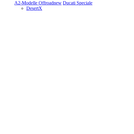
A2-Modelle
Offroad
new
Ducati Speciale
DesertX