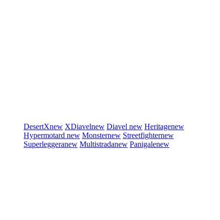
DesertX
new
XDiavel
new
Diavel
new
Heritage
new
Hypermotard
new
Monster
new
Streetfighter
new
Superleggera
new
Multistrada
new
Panigale
new