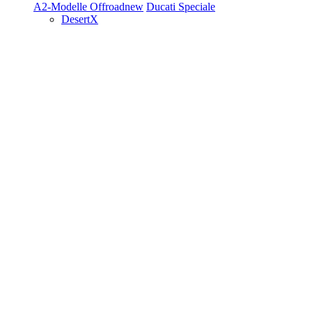
A2-Modelle
Offroad
new
Ducati Speciale
DesertX