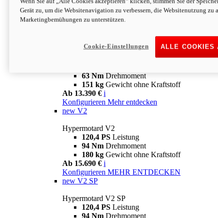
Wenn Sie auf „Alle Cookies akzeptieren“ klicken, stimmen Sie der Speich
63 Nm
Drehmoment
Gerät zu, um die Websitenavigation zu verbessern, die Websitenutzung zu 
151 kg
Gewicht ohne Kraftstoff
Marketingbemühungen zu unterstützen.
Ab 13.890 €
i
Konfigurieren
MEHR ENTDECKEN
new
698 Mono Nera
Cookie-Einstellungen
ALLE COOKIES
Hypermotard 698 Mono Nera
77,5 PS
Leistung
63 Nm
Drehmoment
151 kg
Gewicht ohne Kraftstoff
Ab 13.390 €
i
Konfigurieren
Mehr entdecken
new
V2
Hypermotard V2
120,4 PS
Leistung
94 Nm
Drehmoment
180 kg
Gewicht ohne Kraftstoff
Ab 15.690 €
i
Konfigurieren
MEHR ENTDECKEN
new
V2 SP
Hypermotard V2 SP
120,4 PS
Leistung
94 Nm
Drehmoment