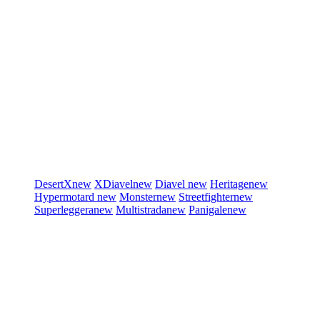
DesertX
new
XDiavel
new
Diavel
new
Heritage
new
Hypermotard
new
Monster
new
Streetfighter
new
Superleggera
new
Multistrada
new
Panigale
new