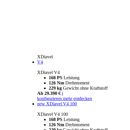
XDiavel
V4
XDiavel V4
168 PS
Leistung
126 Nm
Drehmoment
229 kg
Gewicht ohne Kraftstoff
Ab 29.390 €
i
konfigurieren
mehr entdecken
new
XDiavel V4 100
XDiavel V4 100
168 PS
Leistung
126 Nm
Drehmoment
229 kg
Gewicht ohne Kraftstoff