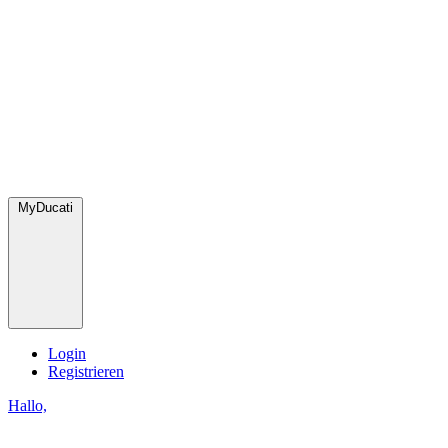
MyDucati
Login
Registrieren
Hallo,