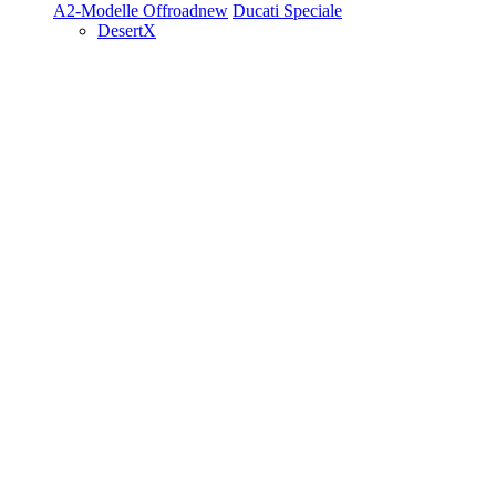
A2-Modelle
Offroad
new
Ducati Speciale
DesertX