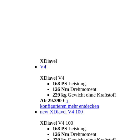
XDiavel
V4
XDiavel V4
168 PS
Leistung
126 Nm
Drehmoment
229 kg
Gewicht ohne Kraftstoff
Ab 29.390 €
i
konfigurieren
mehr entdecken
new
XDiavel V4 100
XDiavel V4 100
168 PS
Leistung
126 Nm
Drehmoment
229 kg
Gewicht ohne Kraftstoff