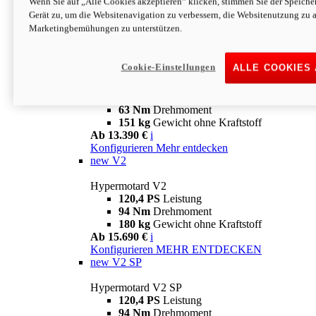
Wenn Sie auf „Alle Cookies akzeptieren“ klicken, stimmen Sie der Speich
63 Nm
Drehmoment
Gerät zu, um die Websitenavigation zu verbessern, die Websitenutzung zu 
151 kg
Gewicht ohne Kraftstoff
Marketingbemühungen zu unterstützen.
Ab 13.890 €
i
Konfigurieren
MEHR ENTDECKEN
new
698 Mono Nera
Cookie-Einstellungen
ALLE COOKIES
Hypermotard 698 Mono Nera
77,5 PS
Leistung
63 Nm
Drehmoment
151 kg
Gewicht ohne Kraftstoff
Ab 13.390 €
i
Konfigurieren
Mehr entdecken
new
V2
Hypermotard V2
120,4 PS
Leistung
94 Nm
Drehmoment
180 kg
Gewicht ohne Kraftstoff
Ab 15.690 €
i
Konfigurieren
MEHR ENTDECKEN
new
V2 SP
Hypermotard V2 SP
120,4 PS
Leistung
94 Nm
Drehmoment