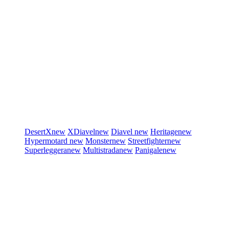
DesertX
new
XDiavel
new
Diavel
new
Heritage
new
Hypermotard
new
Monster
new
Streetfighter
new
Superleggera
new
Multistrada
new
Panigale
new