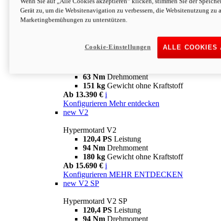
Wenn Sie auf „Alle Cookies akzeptieren“ klicken, stimmen Sie der Speich
63 Nm
Drehmoment
Gerät zu, um die Websitenavigation zu verbessern, die Websitenutzung zu 
151 kg
Gewicht ohne Kraftstoff
Marketingbemühungen zu unterstützen.
Ab 13.890 €
i
Konfigurieren
MEHR ENTDECKEN
new
698 Mono Nera
Cookie-Einstellungen
ALLE COOKIES
Hypermotard 698 Mono Nera
77,5 PS
Leistung
63 Nm
Drehmoment
151 kg
Gewicht ohne Kraftstoff
Ab 13.390 €
i
Konfigurieren
Mehr entdecken
new
V2
Hypermotard V2
120,4 PS
Leistung
94 Nm
Drehmoment
180 kg
Gewicht ohne Kraftstoff
Ab 15.690 €
i
Konfigurieren
MEHR ENTDECKEN
new
V2 SP
Hypermotard V2 SP
120,4 PS
Leistung
94 Nm
Drehmoment