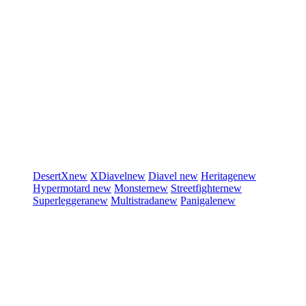
DesertX
new
XDiavel
new
Diavel
new
Heritage
new
Hypermotard
new
Monster
new
Streetfighter
new
Superleggera
new
Multistrada
new
Panigale
new