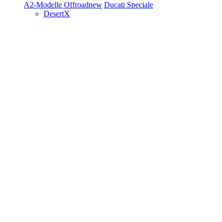
A2-Modelle
Offroad
new
Ducati Speciale
DesertX