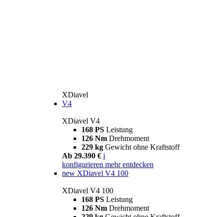
XDiavel
V4
XDiavel V4
168 PS
Leistung
126 Nm
Drehmoment
229 kg
Gewicht ohne Kraftstoff
Ab 29.390 €
i
konfigurieren
mehr entdecken
new
XDiavel V4 100
XDiavel V4 100
168 PS
Leistung
126 Nm
Drehmoment
229 kg
Gewicht ohne Kraftstoff