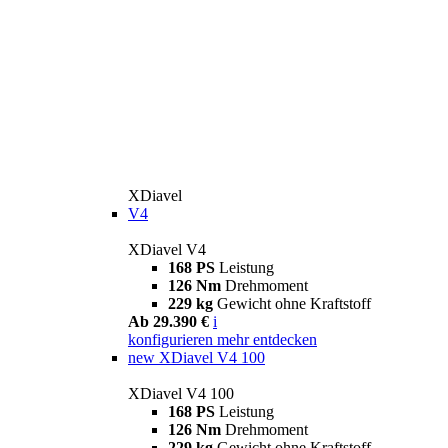
XDiavel
V4
XDiavel V4
168 PS
Leistung
126 Nm
Drehmoment
229 kg
Gewicht ohne Kraftstoff
Ab 29.390 €
i
konfigurieren
mehr entdecken
new
XDiavel V4 100
XDiavel V4 100
168 PS
Leistung
126 Nm
Drehmoment
229 kg
Gewicht ohne Kraftstoff