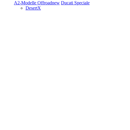
A2-Modelle
Offroad
new
Ducati Speciale
DesertX