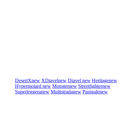
DesertX
new
XDiavel
new
Diavel
new
Heritage
new
Hypermotard
new
Monster
new
Streetfighter
new
Superleggera
new
Multistrada
new
Panigale
new