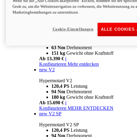
Wenn Sie auf „Alle Cookies akzeptieren“ klicken, stimmen Sie der Speich
63 Nm
Drehmoment
Gerät zu, um die Websitenavigation zu verbessern, die Websitenutzung zu 
151 kg
Gewicht ohne Kraftstoff
Marketingbemühungen zu unterstützen.
Ab 13.890 €
i
Konfigurieren
MEHR ENTDECKEN
new
698 Mono Nera
Cookie-Einstellungen
ALLE COOKIES
Hypermotard 698 Mono Nera
77,5 PS
Leistung
63 Nm
Drehmoment
151 kg
Gewicht ohne Kraftstoff
Ab 13.390 €
i
Konfigurieren
Mehr entdecken
new
V2
Hypermotard V2
120,4 PS
Leistung
94 Nm
Drehmoment
180 kg
Gewicht ohne Kraftstoff
Ab 15.690 €
i
Konfigurieren
MEHR ENTDECKEN
new
V2 SP
Hypermotard V2 SP
120,4 PS
Leistung
94 Nm
Drehmoment