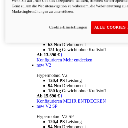
Wenn Sie auf „Alle Cookies akzeptieren“ klicken, stimmen Sie der Speich
63 Nm
Drehmoment
Gerät zu, um die Websitenavigation zu verbessern, die Websitenutzung zu 
151 kg
Gewicht ohne Kraftstoff
Marketingbemühungen zu unterstützen.
Ab 13.890 €
i
Konfigurieren
MEHR ENTDECKEN
new
698 Mono Nera
Cookie-Einstellungen
ALLE COOKIES
Hypermotard 698 Mono Nera
77,5 PS
Leistung
63 Nm
Drehmoment
151 kg
Gewicht ohne Kraftstoff
Ab 13.390 €
i
Konfigurieren
Mehr entdecken
new
V2
Hypermotard V2
120,4 PS
Leistung
94 Nm
Drehmoment
180 kg
Gewicht ohne Kraftstoff
Ab 15.690 €
i
Konfigurieren
MEHR ENTDECKEN
new
V2 SP
Hypermotard V2 SP
120,4 PS
Leistung
94 Nm
Drehmoment