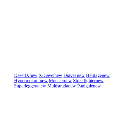
DesertX
new
XDiavel
new
Diavel
new
Heritage
new
Hypermotard
new
Monster
new
Streetfighter
new
Superleggera
new
Multistrada
new
Panigale
new