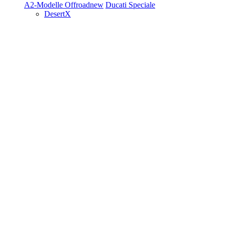
A2-Modelle
Offroad
new
Ducati Speciale
DesertX