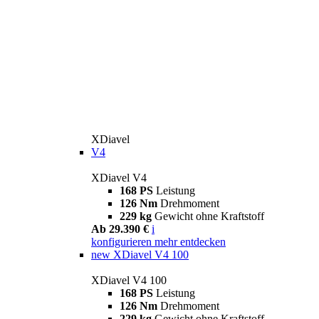
XDiavel
V4
XDiavel V4
168 PS
Leistung
126 Nm
Drehmoment
229 kg
Gewicht ohne Kraftstoff
Ab 29.390 €
i
konfigurieren
mehr entdecken
new
XDiavel V4 100
XDiavel V4 100
168 PS
Leistung
126 Nm
Drehmoment
229 kg
Gewicht ohne Kraftstoff