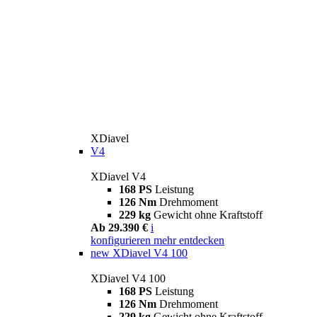
XDiavel
V4
XDiavel V4
168 PS
Leistung
126 Nm
Drehmoment
229 kg
Gewicht ohne Kraftstoff
Ab 29.390 €
i
konfigurieren
mehr entdecken
new
XDiavel V4 100
XDiavel V4 100
168 PS
Leistung
126 Nm
Drehmoment
229 kg
Gewicht ohne Kraftstoff