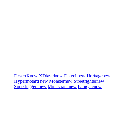
DesertX
new
XDiavel
new
Diavel
new
Heritage
new
Hypermotard
new
Monster
new
Streetfighter
new
Superleggera
new
Multistrada
new
Panigale
new