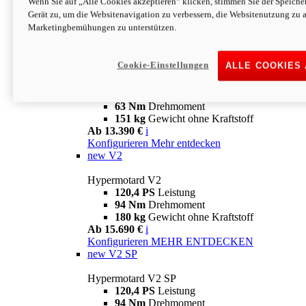
Wenn Sie auf „Alle Cookies akzeptieren“ klicken, stimmen Sie der Speich
63 Nm
Drehmoment
Gerät zu, um die Websitenavigation zu verbessern, die Websitenutzung zu 
151 kg
Gewicht ohne Kraftstoff
Marketingbemühungen zu unterstützen.
Ab 13.890 €
i
Konfigurieren
MEHR ENTDECKEN
new
698 Mono Nera
Cookie-Einstellungen
ALLE COOKIES
Hypermotard 698 Mono Nera
77,5 PS
Leistung
63 Nm
Drehmoment
151 kg
Gewicht ohne Kraftstoff
Ab 13.390 €
i
Konfigurieren
Mehr entdecken
new
V2
Hypermotard V2
120,4 PS
Leistung
94 Nm
Drehmoment
180 kg
Gewicht ohne Kraftstoff
Ab 15.690 €
i
Konfigurieren
MEHR ENTDECKEN
new
V2 SP
Hypermotard V2 SP
120,4 PS
Leistung
94 Nm
Drehmoment