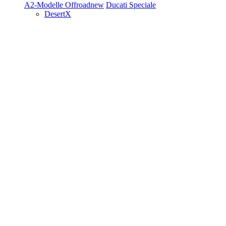
A2-Modelle
Offroad
new
Ducati Speciale
DesertX