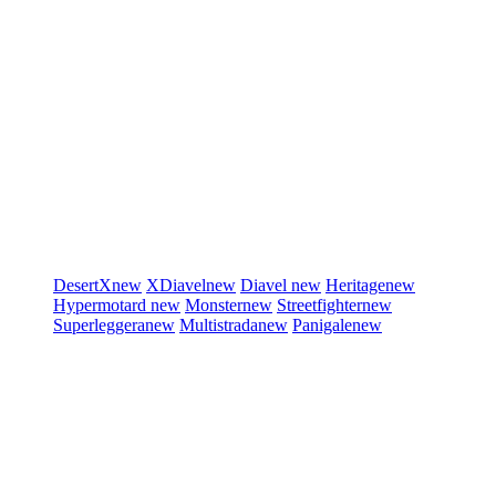
DesertX
new
XDiavel
new
Diavel
new
Heritage
new
Hypermotard
new
Monster
new
Streetfighter
new
Superleggera
new
Multistrada
new
Panigale
new