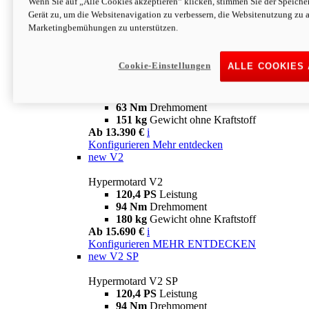
Wenn Sie auf „Alle Cookies akzeptieren“ klicken, stimmen Sie der Speich
63 Nm
Drehmoment
Gerät zu, um die Websitenavigation zu verbessern, die Websitenutzung zu 
151 kg
Gewicht ohne Kraftstoff
Marketingbemühungen zu unterstützen.
Ab 13.890 €
i
Konfigurieren
MEHR ENTDECKEN
new
698 Mono Nera
Cookie-Einstellungen
ALLE COOKIES
Hypermotard 698 Mono Nera
77,5 PS
Leistung
63 Nm
Drehmoment
151 kg
Gewicht ohne Kraftstoff
Ab 13.390 €
i
Konfigurieren
Mehr entdecken
new
V2
Hypermotard V2
120,4 PS
Leistung
94 Nm
Drehmoment
180 kg
Gewicht ohne Kraftstoff
Ab 15.690 €
i
Konfigurieren
MEHR ENTDECKEN
new
V2 SP
Hypermotard V2 SP
120,4 PS
Leistung
94 Nm
Drehmoment