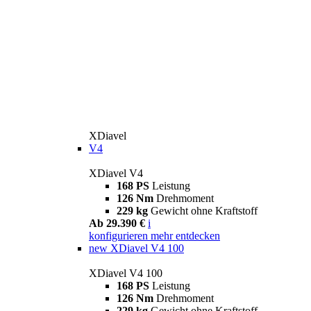
XDiavel
V4
XDiavel V4
168 PS
Leistung
126 Nm
Drehmoment
229 kg
Gewicht ohne Kraftstoff
Ab 29.390 €
i
konfigurieren
mehr entdecken
new
XDiavel V4 100
XDiavel V4 100
168 PS
Leistung
126 Nm
Drehmoment
229 kg
Gewicht ohne Kraftstoff