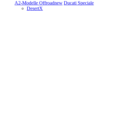
A2-Modelle
Offroad
new
Ducati Speciale
DesertX