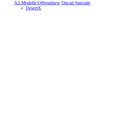
A2-Modelle
Offroad
new
Ducati Speciale
DesertX