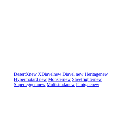
DesertX
new
XDiavel
new
Diavel
new
Heritage
new
Hypermotard
new
Monster
new
Streetfighter
new
Superleggera
new
Multistrada
new
Panigale
new