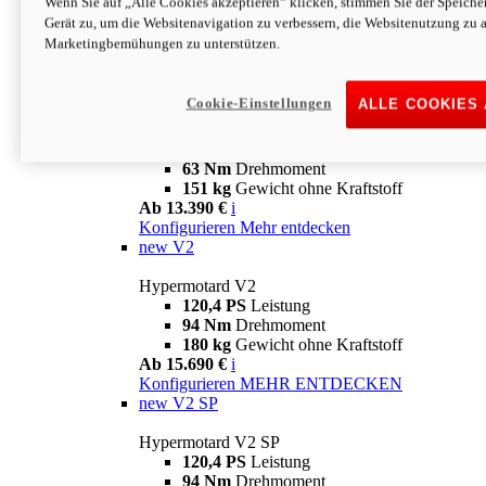
Wenn Sie auf „Alle Cookies akzeptieren“ klicken, stimmen Sie der Speich
63 Nm
Drehmoment
Gerät zu, um die Websitenavigation zu verbessern, die Websitenutzung zu 
151 kg
Gewicht ohne Kraftstoff
Marketingbemühungen zu unterstützen.
Ab 13.890 €
i
Konfigurieren
MEHR ENTDECKEN
new
698 Mono Nera
Cookie-Einstellungen
ALLE COOKIES
Hypermotard 698 Mono Nera
77,5 PS
Leistung
63 Nm
Drehmoment
151 kg
Gewicht ohne Kraftstoff
Ab 13.390 €
i
Konfigurieren
Mehr entdecken
new
V2
Hypermotard V2
120,4 PS
Leistung
94 Nm
Drehmoment
180 kg
Gewicht ohne Kraftstoff
Ab 15.690 €
i
Konfigurieren
MEHR ENTDECKEN
new
V2 SP
Hypermotard V2 SP
120,4 PS
Leistung
94 Nm
Drehmoment