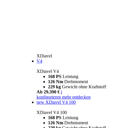
XDiavel
V4
XDiavel V4
168 PS
Leistung
126 Nm
Drehmoment
229 kg
Gewicht ohne Kraftstoff
Ab 29.390 €
i
konfigurieren
mehr entdecken
new
XDiavel V4 100
XDiavel V4 100
168 PS
Leistung
126 Nm
Drehmoment
229 kg
Gewicht ohne Kraftstoff