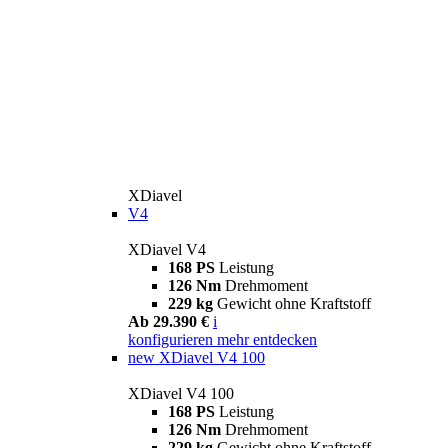
XDiavel
V4
XDiavel V4
168 PS
Leistung
126 Nm
Drehmoment
229 kg
Gewicht ohne Kraftstoff
Ab 29.390 €
i
konfigurieren
mehr entdecken
new
XDiavel V4 100
XDiavel V4 100
168 PS
Leistung
126 Nm
Drehmoment
229 kg
Gewicht ohne Kraftstoff