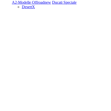
A2-Modelle
Offroad
new
Ducati Speciale
DesertX