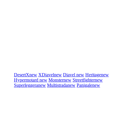
DesertX
new
XDiavel
new
Diavel
new
Heritage
new
Hypermotard
new
Monster
new
Streetfighter
new
Superleggera
new
Multistrada
new
Panigale
new