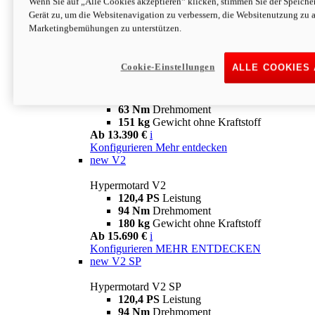
Wenn Sie auf „Alle Cookies akzeptieren“ klicken, stimmen Sie der Speich
63 Nm
Drehmoment
Gerät zu, um die Websitenavigation zu verbessern, die Websitenutzung zu 
151 kg
Gewicht ohne Kraftstoff
Marketingbemühungen zu unterstützen.
Ab 13.890 €
i
Konfigurieren
MEHR ENTDECKEN
new
698 Mono Nera
Cookie-Einstellungen
ALLE COOKIES
Hypermotard 698 Mono Nera
77,5 PS
Leistung
63 Nm
Drehmoment
151 kg
Gewicht ohne Kraftstoff
Ab 13.390 €
i
Konfigurieren
Mehr entdecken
new
V2
Hypermotard V2
120,4 PS
Leistung
94 Nm
Drehmoment
180 kg
Gewicht ohne Kraftstoff
Ab 15.690 €
i
Konfigurieren
MEHR ENTDECKEN
new
V2 SP
Hypermotard V2 SP
120,4 PS
Leistung
94 Nm
Drehmoment