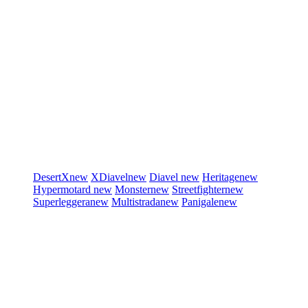
DesertX
new
XDiavel
new
Diavel
new
Heritage
new
Hypermotard
new
Monster
new
Streetfighter
new
Superleggera
new
Multistrada
new
Panigale
new