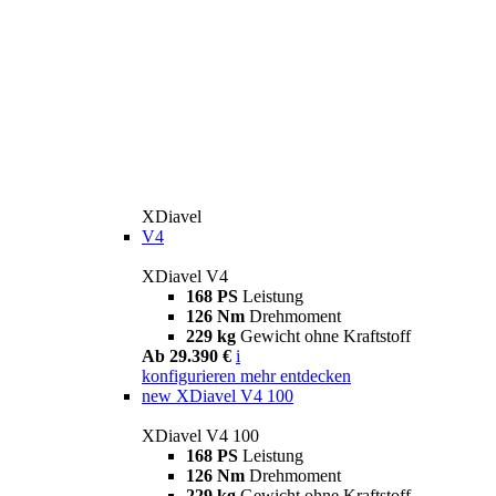
XDiavel
V4
XDiavel V4
168 PS
Leistung
126 Nm
Drehmoment
229 kg
Gewicht ohne Kraftstoff
Ab 29.390 €
i
konfigurieren
mehr entdecken
new
XDiavel V4 100
XDiavel V4 100
168 PS
Leistung
126 Nm
Drehmoment
229 kg
Gewicht ohne Kraftstoff