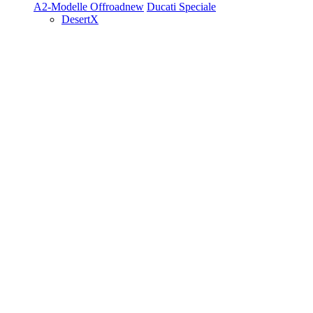
A2-Modelle
Offroad
new
Ducati Speciale
DesertX