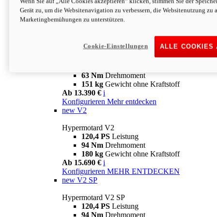
Wenn Sie auf „Alle Cookies akzeptieren“ klicken, stimmen Sie der Speich
63 Nm
Drehmoment
Gerät zu, um die Websitenavigation zu verbessern, die Websitenutzung zu 
151 kg
Gewicht ohne Kraftstoff
Marketingbemühungen zu unterstützen.
Ab 13.890 €
i
Konfigurieren
MEHR ENTDECKEN
new
698 Mono Nera
Cookie-Einstellungen
ALLE COOKIES
Hypermotard 698 Mono Nera
77,5 PS
Leistung
63 Nm
Drehmoment
151 kg
Gewicht ohne Kraftstoff
Ab 13.390 €
i
Konfigurieren
Mehr entdecken
new
V2
Hypermotard V2
120,4 PS
Leistung
94 Nm
Drehmoment
180 kg
Gewicht ohne Kraftstoff
Ab 15.690 €
i
Konfigurieren
MEHR ENTDECKEN
new
V2 SP
Hypermotard V2 SP
120,4 PS
Leistung
94 Nm
Drehmoment