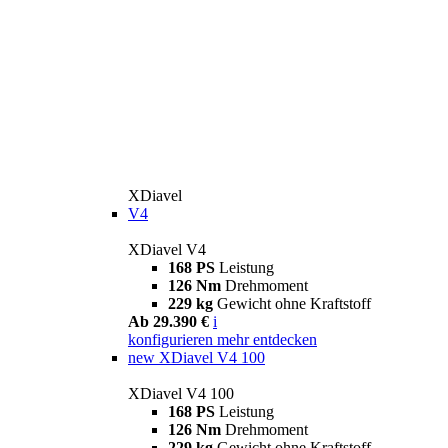
XDiavel
V4
XDiavel V4
168 PS
Leistung
126 Nm
Drehmoment
229 kg
Gewicht ohne Kraftstoff
Ab 29.390 €
i
konfigurieren
mehr entdecken
new
XDiavel V4 100
XDiavel V4 100
168 PS
Leistung
126 Nm
Drehmoment
229 kg
Gewicht ohne Kraftstoff