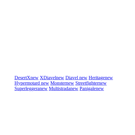
DesertX
new
XDiavel
new
Diavel
new
Heritage
new
Hypermotard
new
Monster
new
Streetfighter
new
Superleggera
new
Multistrada
new
Panigale
new