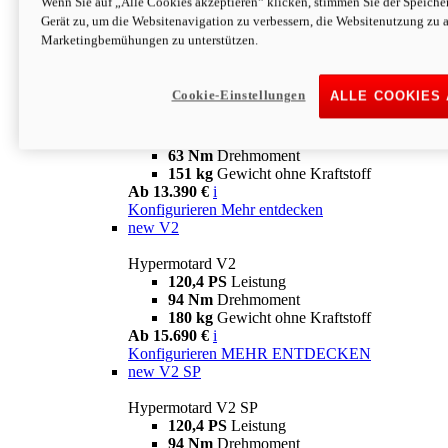
Wenn Sie auf „Alle Cookies akzeptieren“ klicken, stimmen Sie der Speich
63 Nm
Drehmoment
Gerät zu, um die Websitenavigation zu verbessern, die Websitenutzung zu 
151 kg
Gewicht ohne Kraftstoff
Marketingbemühungen zu unterstützen.
Ab 13.890 €
i
Konfigurieren
MEHR ENTDECKEN
new
698 Mono Nera
Cookie-Einstellungen
ALLE COOKIES
Hypermotard 698 Mono Nera
77,5 PS
Leistung
63 Nm
Drehmoment
151 kg
Gewicht ohne Kraftstoff
Ab 13.390 €
i
Konfigurieren
Mehr entdecken
new
V2
Hypermotard V2
120,4 PS
Leistung
94 Nm
Drehmoment
180 kg
Gewicht ohne Kraftstoff
Ab 15.690 €
i
Konfigurieren
MEHR ENTDECKEN
new
V2 SP
Hypermotard V2 SP
120,4 PS
Leistung
94 Nm
Drehmoment