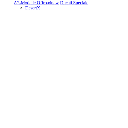
A2-Modelle
Offroad
new
Ducati Speciale
DesertX