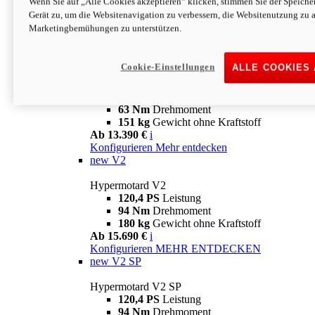
Wenn Sie auf „Alle Cookies akzeptieren“ klicken, stimmen Sie der Speich
63 Nm
Drehmoment
Gerät zu, um die Websitenavigation zu verbessern, die Websitenutzung zu 
151 kg
Gewicht ohne Kraftstoff
Marketingbemühungen zu unterstützen.
Ab 13.890 €
i
Konfigurieren
MEHR ENTDECKEN
new
698 Mono Nera
Cookie-Einstellungen
ALLE COOKIES
Hypermotard 698 Mono Nera
77,5 PS
Leistung
63 Nm
Drehmoment
151 kg
Gewicht ohne Kraftstoff
Ab 13.390 €
i
Konfigurieren
Mehr entdecken
new
V2
Hypermotard V2
120,4 PS
Leistung
94 Nm
Drehmoment
180 kg
Gewicht ohne Kraftstoff
Ab 15.690 €
i
Konfigurieren
MEHR ENTDECKEN
new
V2 SP
Hypermotard V2 SP
120,4 PS
Leistung
94 Nm
Drehmoment