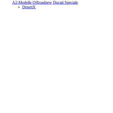
A2-Modelle
Offroad
new
Ducati Speciale
DesertX