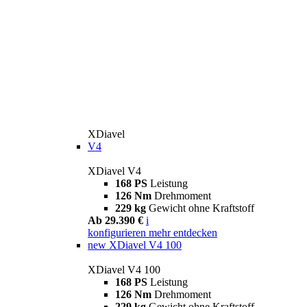
XDiavel
V4
XDiavel V4
168 PS
Leistung
126 Nm
Drehmoment
229 kg
Gewicht ohne Kraftstoff
Ab 29.390 €
i
konfigurieren
mehr entdecken
new
XDiavel V4 100
XDiavel V4 100
168 PS
Leistung
126 Nm
Drehmoment
229 kg
Gewicht ohne Kraftstoff