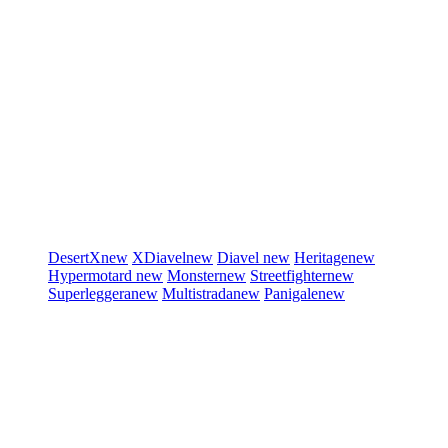
DesertX
new
XDiavel
new
Diavel
new
Heritage
new
Hypermotard
new
Monster
new
Streetfighter
new
Superleggera
new
Multistrada
new
Panigale
new