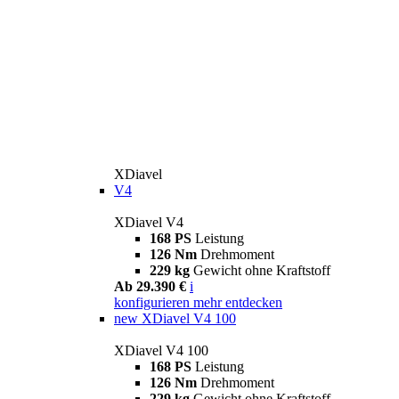
XDiavel
V4
XDiavel V4
168 PS
Leistung
126 Nm
Drehmoment
229 kg
Gewicht ohne Kraftstoff
Ab 29.390 €
i
konfigurieren
mehr entdecken
new
XDiavel V4 100
XDiavel V4 100
168 PS
Leistung
126 Nm
Drehmoment
229 kg
Gewicht ohne Kraftstoff