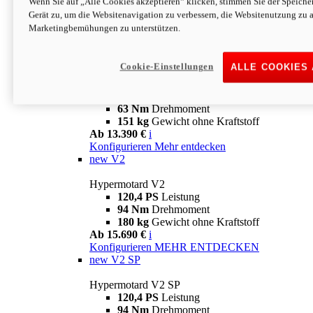
Wenn Sie auf „Alle Cookies akzeptieren“ klicken, stimmen Sie der Speich
63 Nm
Drehmoment
Gerät zu, um die Websitenavigation zu verbessern, die Websitenutzung zu 
151 kg
Gewicht ohne Kraftstoff
Marketingbemühungen zu unterstützen.
Ab 13.890 €
i
Konfigurieren
MEHR ENTDECKEN
new
698 Mono Nera
Cookie-Einstellungen
ALLE COOKIES
Hypermotard 698 Mono Nera
77,5 PS
Leistung
63 Nm
Drehmoment
151 kg
Gewicht ohne Kraftstoff
Ab 13.390 €
i
Konfigurieren
Mehr entdecken
new
V2
Hypermotard V2
120,4 PS
Leistung
94 Nm
Drehmoment
180 kg
Gewicht ohne Kraftstoff
Ab 15.690 €
i
Konfigurieren
MEHR ENTDECKEN
new
V2 SP
Hypermotard V2 SP
120,4 PS
Leistung
94 Nm
Drehmoment