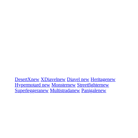
DesertX
new
XDiavel
new
Diavel
new
Heritage
new
Hypermotard
new
Monster
new
Streetfighter
new
Superleggera
new
Multistrada
new
Panigale
new