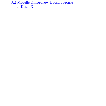
A2-Modelle
Offroad
new
Ducati Speciale
DesertX