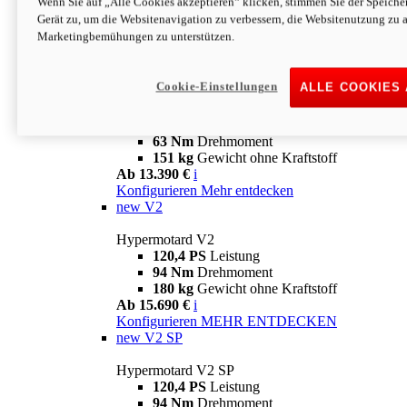
Wenn Sie auf „Alle Cookies akzeptieren“ klicken, stimmen Sie der Speich
63 Nm
Drehmoment
Gerät zu, um die Websitenavigation zu verbessern, die Websitenutzung zu 
151 kg
Gewicht ohne Kraftstoff
Marketingbemühungen zu unterstützen.
Ab 13.890 €
i
Konfigurieren
MEHR ENTDECKEN
new
698 Mono Nera
Cookie-Einstellungen
ALLE COOKIES
Hypermotard 698 Mono Nera
77,5 PS
Leistung
63 Nm
Drehmoment
151 kg
Gewicht ohne Kraftstoff
Ab 13.390 €
i
Konfigurieren
Mehr entdecken
new
V2
Hypermotard V2
120,4 PS
Leistung
94 Nm
Drehmoment
180 kg
Gewicht ohne Kraftstoff
Ab 15.690 €
i
Konfigurieren
MEHR ENTDECKEN
new
V2 SP
Hypermotard V2 SP
120,4 PS
Leistung
94 Nm
Drehmoment