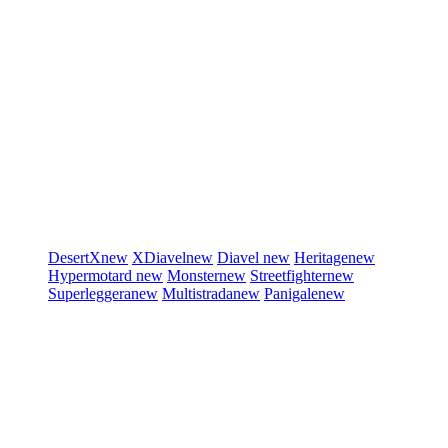
DesertX
new
XDiavel
new
Diavel
new
Heritage
new
Hypermotard
new
Monster
new
Streetfighter
new
Superleggera
new
Multistrada
new
Panigale
new