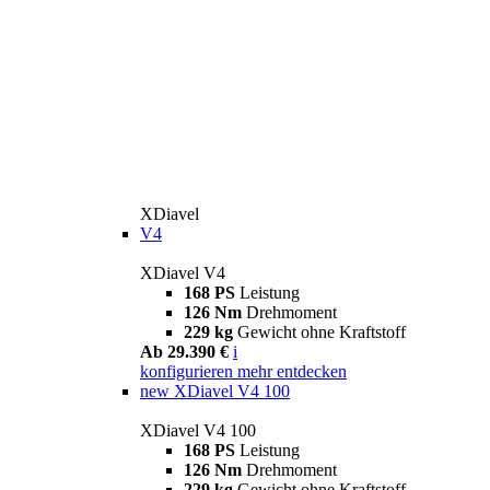
XDiavel
V4
XDiavel V4
168 PS
Leistung
126 Nm
Drehmoment
229 kg
Gewicht ohne Kraftstoff
Ab 29.390 €
i
konfigurieren
mehr entdecken
new
XDiavel V4 100
XDiavel V4 100
168 PS
Leistung
126 Nm
Drehmoment
229 kg
Gewicht ohne Kraftstoff