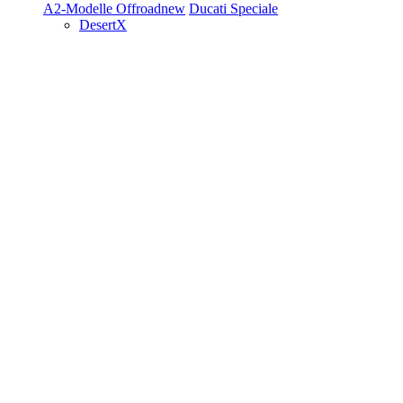
A2-Modelle
Offroad
new
Ducati Speciale
DesertX