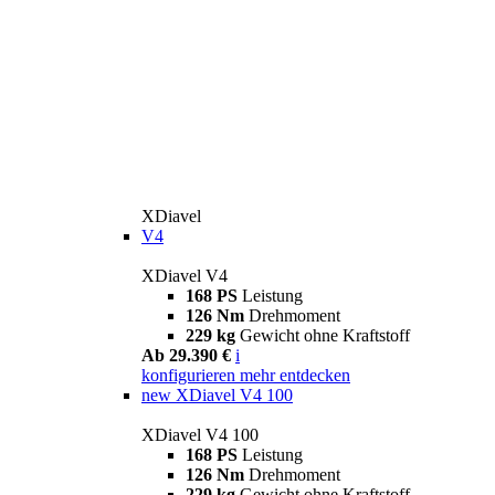
XDiavel
V4
XDiavel V4
168 PS
Leistung
126 Nm
Drehmoment
229 kg
Gewicht ohne Kraftstoff
Ab 29.390 €
i
konfigurieren
mehr entdecken
new
XDiavel V4 100
XDiavel V4 100
168 PS
Leistung
126 Nm
Drehmoment
229 kg
Gewicht ohne Kraftstoff