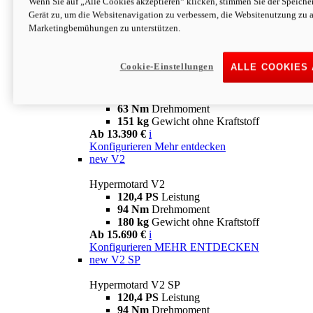
Wenn Sie auf „Alle Cookies akzeptieren“ klicken, stimmen Sie der Speich
63 Nm
Drehmoment
Gerät zu, um die Websitenavigation zu verbessern, die Websitenutzung zu 
151 kg
Gewicht ohne Kraftstoff
Marketingbemühungen zu unterstützen.
Ab 13.890 €
i
Konfigurieren
MEHR ENTDECKEN
new
698 Mono Nera
Cookie-Einstellungen
ALLE COOKIES
Hypermotard 698 Mono Nera
77,5 PS
Leistung
63 Nm
Drehmoment
151 kg
Gewicht ohne Kraftstoff
Ab 13.390 €
i
Konfigurieren
Mehr entdecken
new
V2
Hypermotard V2
120,4 PS
Leistung
94 Nm
Drehmoment
180 kg
Gewicht ohne Kraftstoff
Ab 15.690 €
i
Konfigurieren
MEHR ENTDECKEN
new
V2 SP
Hypermotard V2 SP
120,4 PS
Leistung
94 Nm
Drehmoment