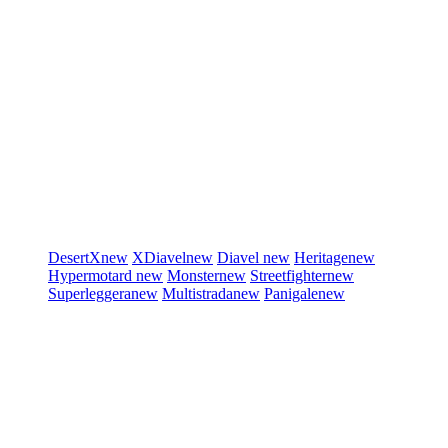
DesertX
new
XDiavel
new
Diavel
new
Heritage
new
Hypermotard
new
Monster
new
Streetfighter
new
Superleggera
new
Multistrada
new
Panigale
new