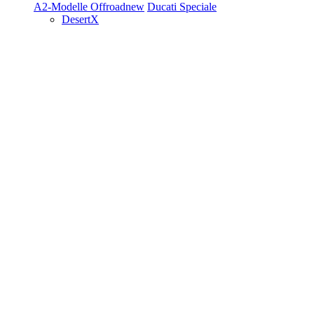
A2-Modelle
Offroad
new
Ducati Speciale
DesertX