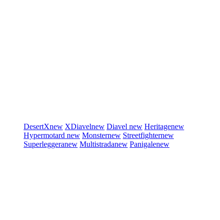
DesertX
new
XDiavel
new
Diavel
new
Heritage
new
Hypermotard
new
Monster
new
Streetfighter
new
Superleggera
new
Multistrada
new
Panigale
new