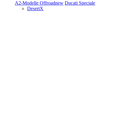
A2-Modelle
Offroad
new
Ducati Speciale
DesertX