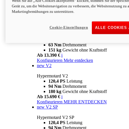
Wenn Sie auf „Alle Cookies akzeptieren“ klicken, stimmen Sie der Speich
63 Nm
Drehmoment
Gerät zu, um die Websitenavigation zu verbessern, die Websitenutzung zu 
151 kg
Gewicht ohne Kraftstoff
Marketingbemühungen zu unterstützen.
Ab 13.890 €
i
Konfigurieren
MEHR ENTDECKEN
new
698 Mono Nera
Cookie-Einstellungen
ALLE COOKIES
Hypermotard 698 Mono Nera
77,5 PS
Leistung
63 Nm
Drehmoment
151 kg
Gewicht ohne Kraftstoff
Ab 13.390 €
i
Konfigurieren
Mehr entdecken
new
V2
Hypermotard V2
120,4 PS
Leistung
94 Nm
Drehmoment
180 kg
Gewicht ohne Kraftstoff
Ab 15.690 €
i
Konfigurieren
MEHR ENTDECKEN
new
V2 SP
Hypermotard V2 SP
120,4 PS
Leistung
94 Nm
Drehmoment