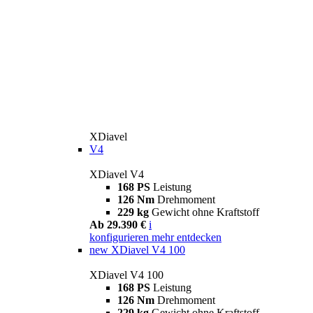
XDiavel
V4
XDiavel V4
168 PS
Leistung
126 Nm
Drehmoment
229 kg
Gewicht ohne Kraftstoff
Ab 29.390 €
i
konfigurieren
mehr entdecken
new
XDiavel V4 100
XDiavel V4 100
168 PS
Leistung
126 Nm
Drehmoment
229 kg
Gewicht ohne Kraftstoff