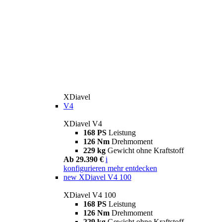
XDiavel
V4
XDiavel V4
168 PS
Leistung
126 Nm
Drehmoment
229 kg
Gewicht ohne Kraftstoff
Ab 29.390 €
i
konfigurieren
mehr entdecken
new
XDiavel V4 100
XDiavel V4 100
168 PS
Leistung
126 Nm
Drehmoment
229 kg
Gewicht ohne Kraftstoff