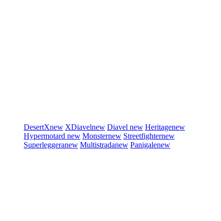
DesertX
new
XDiavel
new
Diavel
new
Heritage
new
Hypermotard
new
Monster
new
Streetfighter
new
Superleggera
new
Multistrada
new
Panigale
new