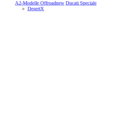
A2-Modelle
Offroad
new
Ducati Speciale
DesertX