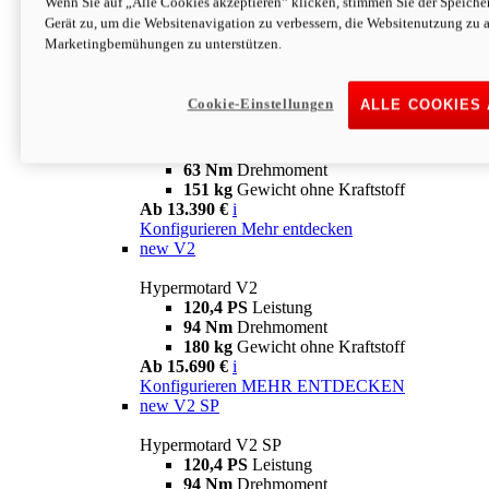
Wenn Sie auf „Alle Cookies akzeptieren“ klicken, stimmen Sie der Speich
63 Nm
Drehmoment
Gerät zu, um die Websitenavigation zu verbessern, die Websitenutzung zu 
151 kg
Gewicht ohne Kraftstoff
Marketingbemühungen zu unterstützen.
Ab 13.890 €
i
Konfigurieren
MEHR ENTDECKEN
new
698 Mono Nera
Cookie-Einstellungen
ALLE COOKIES
Hypermotard 698 Mono Nera
77,5 PS
Leistung
63 Nm
Drehmoment
151 kg
Gewicht ohne Kraftstoff
Ab 13.390 €
i
Konfigurieren
Mehr entdecken
new
V2
Hypermotard V2
120,4 PS
Leistung
94 Nm
Drehmoment
180 kg
Gewicht ohne Kraftstoff
Ab 15.690 €
i
Konfigurieren
MEHR ENTDECKEN
new
V2 SP
Hypermotard V2 SP
120,4 PS
Leistung
94 Nm
Drehmoment