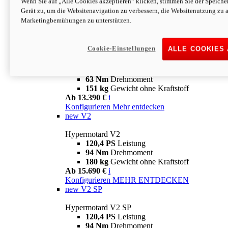
Wenn Sie auf „Alle Cookies akzeptieren“ klicken, stimmen Sie der Speich
63 Nm
Drehmoment
Gerät zu, um die Websitenavigation zu verbessern, die Websitenutzung zu 
151 kg
Gewicht ohne Kraftstoff
Marketingbemühungen zu unterstützen.
Ab 13.890 €
i
Konfigurieren
MEHR ENTDECKEN
new
698 Mono Nera
Cookie-Einstellungen
ALLE COOKIES
Hypermotard 698 Mono Nera
77,5 PS
Leistung
63 Nm
Drehmoment
151 kg
Gewicht ohne Kraftstoff
Ab 13.390 €
i
Konfigurieren
Mehr entdecken
new
V2
Hypermotard V2
120,4 PS
Leistung
94 Nm
Drehmoment
180 kg
Gewicht ohne Kraftstoff
Ab 15.690 €
i
Konfigurieren
MEHR ENTDECKEN
new
V2 SP
Hypermotard V2 SP
120,4 PS
Leistung
94 Nm
Drehmoment