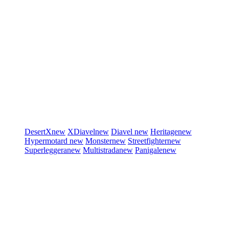
DesertX
new
XDiavel
new
Diavel
new
Heritage
new
Hypermotard
new
Monster
new
Streetfighter
new
Superleggera
new
Multistrada
new
Panigale
new