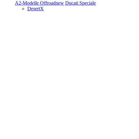
A2-Modelle
Offroad
new
Ducati Speciale
DesertX