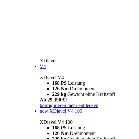
XDiavel
V4
XDiavel V4
168 PS
Leistung
126 Nm
Drehmoment
229 kg
Gewicht ohne Kraftstoff
Ab 29.390 €
i
konfigurieren
mehr entdecken
new
XDiavel V4 100
XDiavel V4 100
168 PS
Leistung
126 Nm
Drehmoment
229 kg
Gewicht ohne Kraftstoff