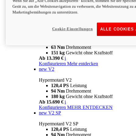
Wenn Sie auf „Alle Cookies akzeptieren“ klicken, stimmen Sie der Speich
63 Nm
Drehmoment
Gerät zu, um die Websitenavigation zu verbessern, die Websitenutzung zu 
151 kg
Gewicht ohne Kraftstoff
Marketingbemühungen zu unterstützen.
Ab 13.890 €
i
Konfigurieren
MEHR ENTDECKEN
new
698 Mono Nera
Cookie-Einstellungen
ALLE COOKIES
Hypermotard 698 Mono Nera
77,5 PS
Leistung
63 Nm
Drehmoment
151 kg
Gewicht ohne Kraftstoff
Ab 13.390 €
i
Konfigurieren
Mehr entdecken
new
V2
Hypermotard V2
120,4 PS
Leistung
94 Nm
Drehmoment
180 kg
Gewicht ohne Kraftstoff
Ab 15.690 €
i
Konfigurieren
MEHR ENTDECKEN
new
V2 SP
Hypermotard V2 SP
120,4 PS
Leistung
94 Nm
Drehmoment