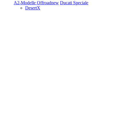
A2-Modelle
Offroad
new
Ducati Speciale
DesertX