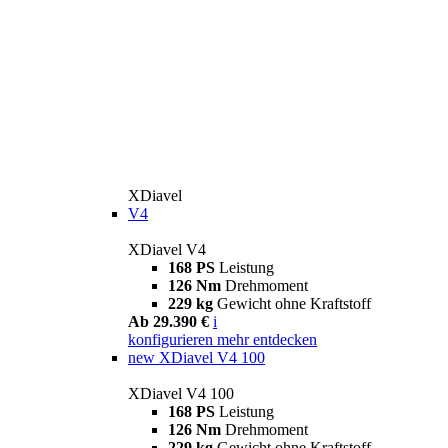
XDiavel
V4
XDiavel V4
168 PS
Leistung
126 Nm
Drehmoment
229 kg
Gewicht ohne Kraftstoff
Ab 29.390 €
i
konfigurieren
mehr entdecken
new
XDiavel V4 100
XDiavel V4 100
168 PS
Leistung
126 Nm
Drehmoment
229 kg
Gewicht ohne Kraftstoff