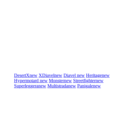
DesertX
new
XDiavel
new
Diavel
new
Heritage
new
Hypermotard
new
Monster
new
Streetfighter
new
Superleggera
new
Multistrada
new
Panigale
new