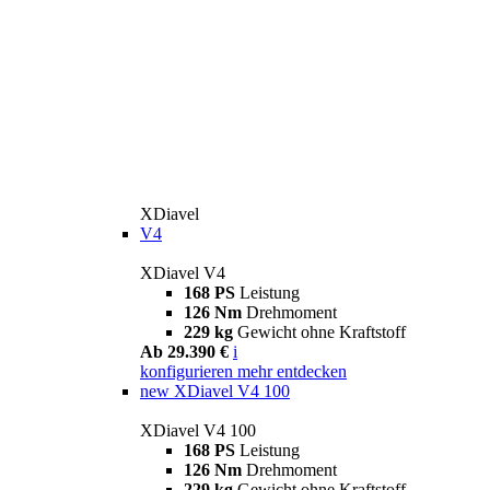
XDiavel
V4
XDiavel V4
168 PS
Leistung
126 Nm
Drehmoment
229 kg
Gewicht ohne Kraftstoff
Ab 29.390 €
i
konfigurieren
mehr entdecken
new
XDiavel V4 100
XDiavel V4 100
168 PS
Leistung
126 Nm
Drehmoment
229 kg
Gewicht ohne Kraftstoff