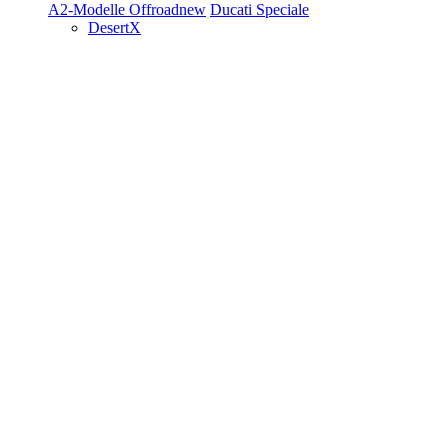
A2-Modelle
Offroad
new
Ducati Speciale
DesertX