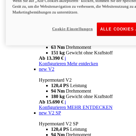
Wenn Sie auf „Alle Cookies akzeptieren“ klicken, stimmen Sie der Speich
63 Nm
Drehmoment
Gerät zu, um die Websitenavigation zu verbessern, die Websitenutzung zu 
151 kg
Gewicht ohne Kraftstoff
Marketingbemühungen zu unterstützen.
Ab 13.890 €
i
Konfigurieren
MEHR ENTDECKEN
new
698 Mono Nera
Cookie-Einstellungen
ALLE COOKIES
Hypermotard 698 Mono Nera
77,5 PS
Leistung
63 Nm
Drehmoment
151 kg
Gewicht ohne Kraftstoff
Ab 13.390 €
i
Konfigurieren
Mehr entdecken
new
V2
Hypermotard V2
120,4 PS
Leistung
94 Nm
Drehmoment
180 kg
Gewicht ohne Kraftstoff
Ab 15.690 €
i
Konfigurieren
MEHR ENTDECKEN
new
V2 SP
Hypermotard V2 SP
120,4 PS
Leistung
94 Nm
Drehmoment