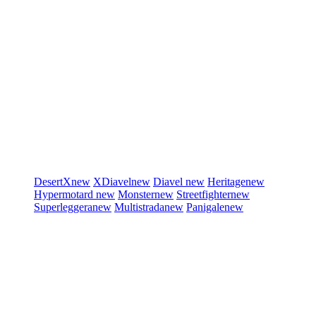
DesertX
new
XDiavel
new
Diavel
new
Heritage
new
Hypermotard
new
Monster
new
Streetfighter
new
Superleggera
new
Multistrada
new
Panigale
new