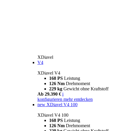
XDiavel
V4
XDiavel V4
168 PS
Leistung
126 Nm
Drehmoment
229 kg
Gewicht ohne Kraftstoff
Ab 29.390 €
i
konfigurieren
mehr entdecken
new
XDiavel V4 100
XDiavel V4 100
168 PS
Leistung
126 Nm
Drehmoment
229 kg
Gewicht ohne Kraftstoff