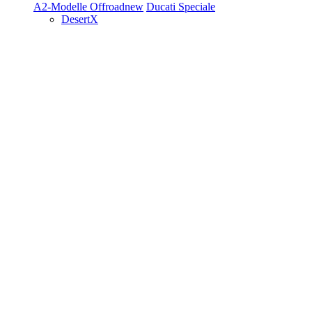
A2-Modelle
Offroad
new
Ducati Speciale
DesertX