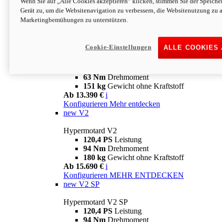
Wenn Sie auf „Alle Cookies akzeptieren“ klicken, stimmen Sie der Speich
63 Nm
Drehmoment
Gerät zu, um die Websitenavigation zu verbessern, die Websitenutzung zu 
151 kg
Gewicht ohne Kraftstoff
Marketingbemühungen zu unterstützen.
Ab 13.890 €
i
Konfigurieren
MEHR ENTDECKEN
new
698 Mono Nera
Cookie-Einstellungen
ALLE COOKIES
Hypermotard 698 Mono Nera
77,5 PS
Leistung
63 Nm
Drehmoment
151 kg
Gewicht ohne Kraftstoff
Ab 13.390 €
i
Konfigurieren
Mehr entdecken
new
V2
Hypermotard V2
120,4 PS
Leistung
94 Nm
Drehmoment
180 kg
Gewicht ohne Kraftstoff
Ab 15.690 €
i
Konfigurieren
MEHR ENTDECKEN
new
V2 SP
Hypermotard V2 SP
120,4 PS
Leistung
94 Nm
Drehmoment