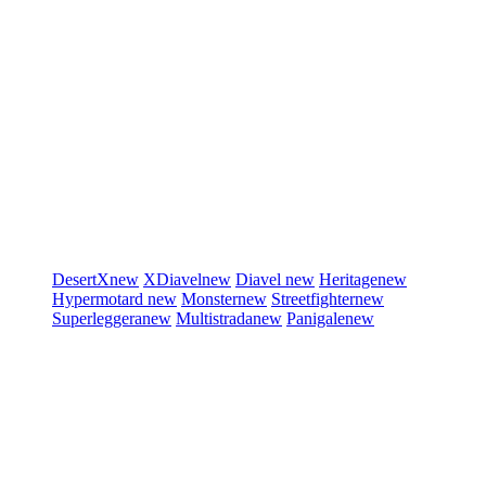
DesertX
new
XDiavel
new
Diavel
new
Heritage
new
Hypermotard
new
Monster
new
Streetfighter
new
Superleggera
new
Multistrada
new
Panigale
new