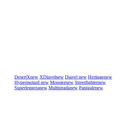
DesertX
new
XDiavel
new
Diavel
new
Heritage
new
Hypermotard
new
Monster
new
Streetfighter
new
Superleggera
new
Multistrada
new
Panigale
new