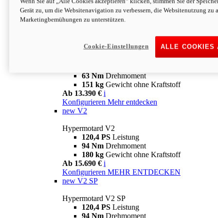
Wenn Sie auf „Alle Cookies akzeptieren“ klicken, stimmen Sie der Speich
63 Nm
Drehmoment
Gerät zu, um die Websitenavigation zu verbessern, die Websitenutzung zu 
151 kg
Gewicht ohne Kraftstoff
Marketingbemühungen zu unterstützen.
Ab 13.890 €
i
Konfigurieren
MEHR ENTDECKEN
new
698 Mono Nera
Cookie-Einstellungen
ALLE COOKIES
Hypermotard 698 Mono Nera
77,5 PS
Leistung
63 Nm
Drehmoment
151 kg
Gewicht ohne Kraftstoff
Ab 13.390 €
i
Konfigurieren
Mehr entdecken
new
V2
Hypermotard V2
120,4 PS
Leistung
94 Nm
Drehmoment
180 kg
Gewicht ohne Kraftstoff
Ab 15.690 €
i
Konfigurieren
MEHR ENTDECKEN
new
V2 SP
Hypermotard V2 SP
120,4 PS
Leistung
94 Nm
Drehmoment