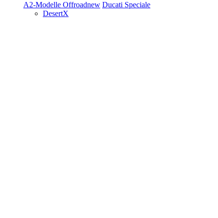
A2-Modelle
Offroad
new
Ducati Speciale
DesertX