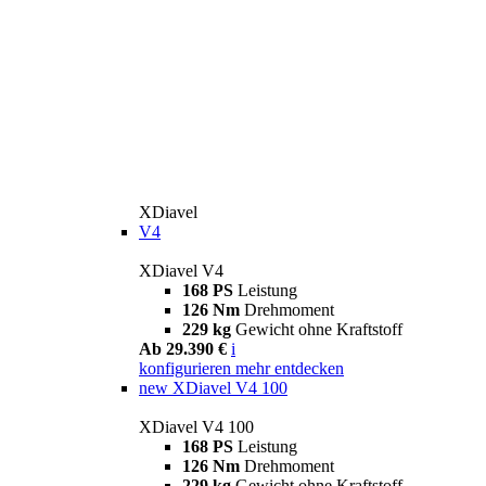
XDiavel
V4
XDiavel V4
168 PS
Leistung
126 Nm
Drehmoment
229 kg
Gewicht ohne Kraftstoff
Ab 29.390 €
i
konfigurieren
mehr entdecken
new
XDiavel V4 100
XDiavel V4 100
168 PS
Leistung
126 Nm
Drehmoment
229 kg
Gewicht ohne Kraftstoff