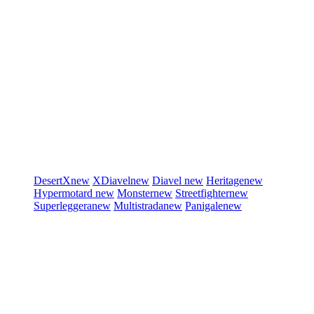
DesertX
new
XDiavel
new
Diavel
new
Heritage
new
Hypermotard
new
Monster
new
Streetfighter
new
Superleggera
new
Multistrada
new
Panigale
new