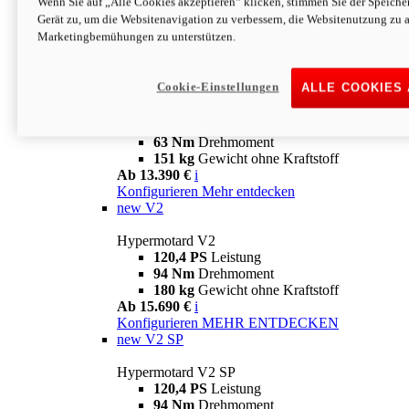
Wenn Sie auf „Alle Cookies akzeptieren“ klicken, stimmen Sie der Speich
63 Nm
Drehmoment
Gerät zu, um die Websitenavigation zu verbessern, die Websitenutzung zu 
151 kg
Gewicht ohne Kraftstoff
Marketingbemühungen zu unterstützen.
Ab 13.890 €
i
Konfigurieren
MEHR ENTDECKEN
new
698 Mono Nera
Cookie-Einstellungen
ALLE COOKIES
Hypermotard 698 Mono Nera
77,5 PS
Leistung
63 Nm
Drehmoment
151 kg
Gewicht ohne Kraftstoff
Ab 13.390 €
i
Konfigurieren
Mehr entdecken
new
V2
Hypermotard V2
120,4 PS
Leistung
94 Nm
Drehmoment
180 kg
Gewicht ohne Kraftstoff
Ab 15.690 €
i
Konfigurieren
MEHR ENTDECKEN
new
V2 SP
Hypermotard V2 SP
120,4 PS
Leistung
94 Nm
Drehmoment