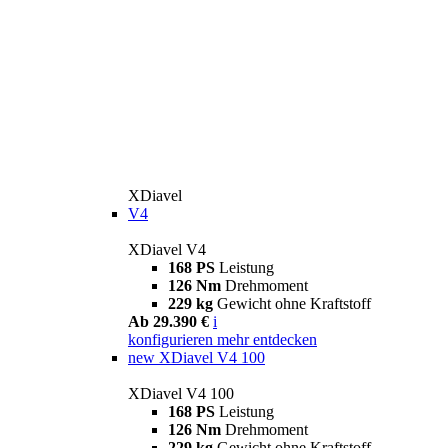
XDiavel
V4
XDiavel V4
168 PS
Leistung
126 Nm
Drehmoment
229 kg
Gewicht ohne Kraftstoff
Ab 29.390 €
i
konfigurieren
mehr entdecken
new
XDiavel V4 100
XDiavel V4 100
168 PS
Leistung
126 Nm
Drehmoment
229 kg
Gewicht ohne Kraftstoff