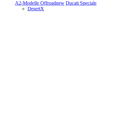
A2-Modelle
Offroad
new
Ducati Speciale
DesertX