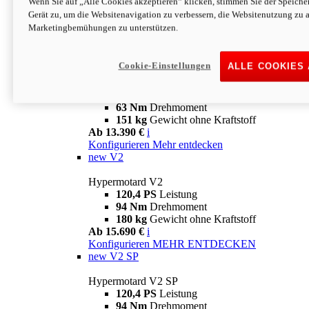
Wenn Sie auf „Alle Cookies akzeptieren“ klicken, stimmen Sie der Speich
63 Nm
Drehmoment
Gerät zu, um die Websitenavigation zu verbessern, die Websitenutzung zu 
151 kg
Gewicht ohne Kraftstoff
Marketingbemühungen zu unterstützen.
Ab 13.890 €
i
Konfigurieren
MEHR ENTDECKEN
new
698 Mono Nera
Cookie-Einstellungen
ALLE COOKIES
Hypermotard 698 Mono Nera
77,5 PS
Leistung
63 Nm
Drehmoment
151 kg
Gewicht ohne Kraftstoff
Ab 13.390 €
i
Konfigurieren
Mehr entdecken
new
V2
Hypermotard V2
120,4 PS
Leistung
94 Nm
Drehmoment
180 kg
Gewicht ohne Kraftstoff
Ab 15.690 €
i
Konfigurieren
MEHR ENTDECKEN
new
V2 SP
Hypermotard V2 SP
120,4 PS
Leistung
94 Nm
Drehmoment