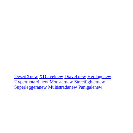
DesertX
new
XDiavel
new
Diavel
new
Heritage
new
Hypermotard
new
Monster
new
Streetfighter
new
Superleggera
new
Multistrada
new
Panigale
new