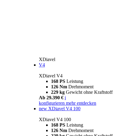
XDiavel
V4
XDiavel V4
168 PS
Leistung
126 Nm
Drehmoment
229 kg
Gewicht ohne Kraftstoff
Ab 29.390 €
i
konfigurieren
mehr entdecken
new
XDiavel V4 100
XDiavel V4 100
168 PS
Leistung
126 Nm
Drehmoment
229 kg
Gewicht ohne Kraftstoff