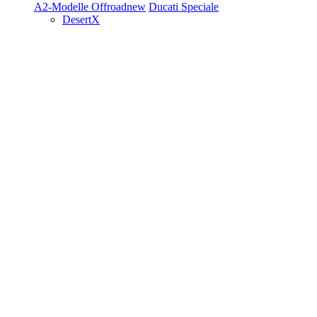
A2-Modelle
Offroad
new
Ducati Speciale
DesertX