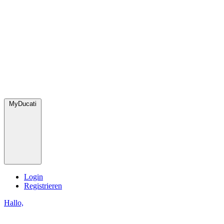
MyDucati
Login
Registrieren
Hallo,