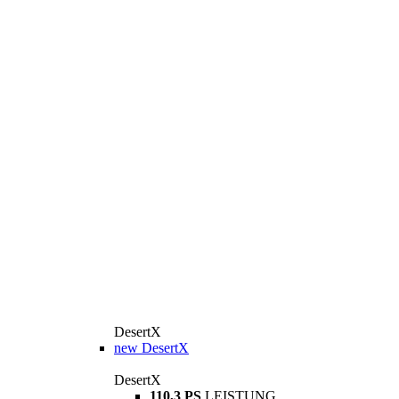
DesertX
new
DesertX
DesertX
110,3 PS
LEISTUNG