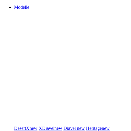
Modelle
DesertX
new
XDiavel
new
Diavel
new
Heritage
new