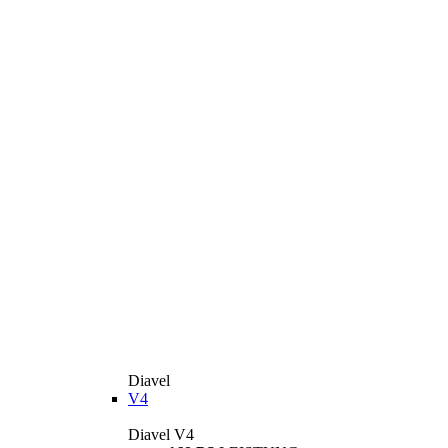
Diavel
V4
Diavel V4