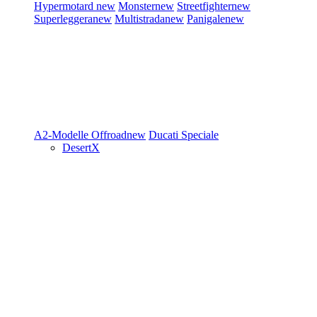
Hypermotard
new
Monster
new
Streetfighter
new
Superleggera
new
Multistrada
new
Panigale
new
A2-Modelle
Offroad
new
Ducati Speciale
DesertX