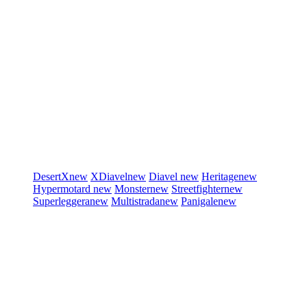
DesertX
new
XDiavel
new
Diavel
new
Heritage
new
Hypermotard
new
Monster
new
Streetfighter
new
Superleggera
new
Multistrada
new
Panigale
new