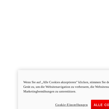
Wenn Sie auf „Alle Cookies akzeptieren“ klicken, stimmen Sie d
Gerät zu, um die Websitenavigation zu verbessern, die Websiten
Monster
new
Monster
Marketingbemühungen zu unterstützen.
Monster
111 PS
Leistung
Cookie-Einstellungen
ALLE C
91,1 Nm
Drehmoment