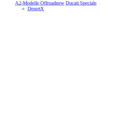
A2-Modelle
Offroad
new
Ducati Speciale
DesertX