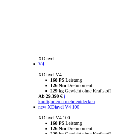
XDiavel
V4
XDiavel V4
168 PS
Leistung
126 Nm
Drehmoment
229 kg
Gewicht ohne Kraftstoff
Ab 29.390 €
i
konfigurieren
mehr entdecken
new
XDiavel V4 100
XDiavel V4 100
168 PS
Leistung
126 Nm
Drehmoment
229 kg
Gewicht ohne Kraftstoff